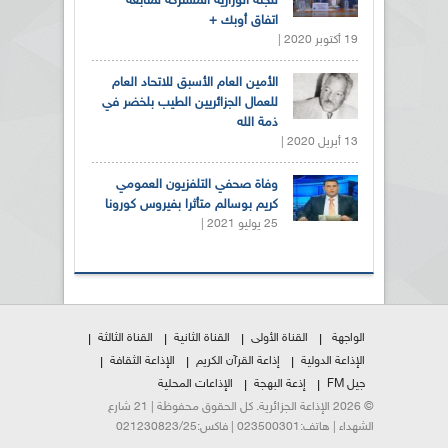
للجنة الوزارية المشتركة لمتابعة
اتفاق أوبك +
19 أكتوبر 2020 |
الأمين العام الأسبق للاتحاد العام
للعمال الجزائريين الطيب بلخضر في
ذمة الله
13 أبريل 2020 |
وفاة صحفي التلفزيون العمومي
كريم بوسالم متأثرا بفيروس كورونا
25 يوليو 2021 |
الواجهة
القناة الأولى
القناة الثانية
القناة الثالثة
الإذاعة الدولية
إذاعة القرآن الكريم
الإذاعة الثقافة
جيل FM
إذعة البهجة
الإذاعات المحلية
© 2026 الإذاعة الجزائرية. كل الحقوق محفوظة | 21 شارع
الشهداء | هاتف:023500301 | فاكس:021230823/25