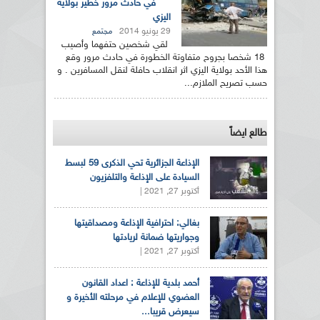
في حادث مرور خطير بولاية
اليزي
29 يونيو 2014
مجتمع
لقي شخصين حتفهما وأصيب
18 شخصا بجروح متفاوتة الخطورة في حادث مرور وقع
هذا الأحد بولاية اليزي اثر انقلاب حافلة لنقل المسافرين . و
حسب تصريح الملازم...
طالع ايضاً
الإذاعة الجزائرية تحي الذكرى 59 لبسط
السيادة على الإذاعة والتلفزيون
أكتوبر 27, 2021 |
بغالي: احترافية الإذاعة ومصداقيتها
وجواريتها ضمانة لريادتها
أكتوبر 27, 2021 |
أحمد بلدية للإذاعة : اعداد القانون
العضوي للإعلام في مرحلته الأخيرة و
سيعرض قريبا...