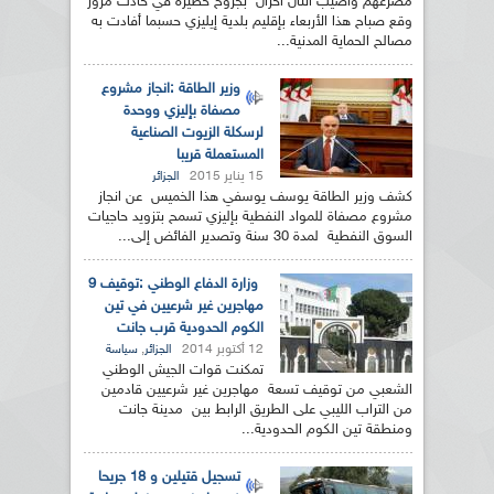
مصرعهم وأصيب اثنان آخران بجروح خطيرة في حادث مرور
وقع صباح هذا الأربعاء بإقليم بلدية إيليزي حسبما أفادت به
مصالح الحماية المدنية...
وزير الطاقة :انجاز مشروع
مصفاة بإليزي ووحدة
لرسكلة الزيوت الصناعية
المستعملة قريبا
15 يناير 2015
الجزائر
كشف وزير الطاقة يوسف يوسفي هذا الخميس عن انجاز
مشروع مصفاة للمواد النفطية بإليزي تسمح بتزويد حاجيات
السوق النفطية لمدة 30 سنة وتصدير الفائض إلى...
وزارة الدفاع الوطني :توقيف 9
مهاجرين غير شرعيين في تين
الكوم الحدودية قرب جانت
12 أكتوبر 2014
,
الجزائر
سياسة
تمكنت قوات الجيش الوطني
الشعبي من توقيف تسعة مهاجرين غير شرعيين قادمين
من التراب الليبي على الطريق الرابط بين مدينة جانت
ومنطقة تين الكوم الحدودية...
تسجيل قتيلين و 18 جريحا