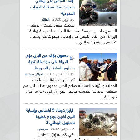
إلقاء القبض على إرهابي
مبحوث عنه بمنطقة الدبداب
الحدودية
25 أبريل 2020
الجزائر
تمكنت مفرزة للجيش الوطني
الشعبي، أمس الجمعة، بمنطقة الدبداب الحدودية (ولاية
إليزي)، من إلقاء القبض على إرهابي مبحوث عنه يسمى
"يونسي قويدر " و الذي...
دحمون يؤكد من اليزي عزم
الدولة على مواصلة تنمية
وتطوير المناطق الحدودية
19 أغسطس 2019
,
الجزائر
سياسة
أكد وزير الداخلية والجماعات
المحلية والتهيئة العمرانية صلاح الدين دحمون هذا لاثنين من
منطقة الدبداب الحدودية بولاية اليزي أن الدولة عازمة على
مواصلة...
ايليزي:وفاة 5 أشخاص وإصابة
اثنين آخرين بجروح خطيرة
بالطريق الوطني 3
28 مارس 2018
مجتمع
لقي خمسة (5) أشخاص