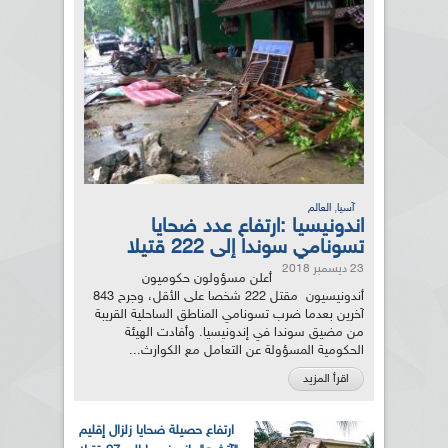
,
آسيا
العالم
اندونيسيا :ارتفاع عدد ضحايا
تسونامي سوندا إلى 222 قتيلا
23 ديسمبر 2018
أعلن مسؤولون حكوميون
أندونيسيون مقتل 222 شخصا على الأقل، وجرح 843
آخرين بعدما ضرب تسونامي المناطق الساحلية القريبة
من مضيق سوندا في إندونيسيا. وأفادت الهيئة
الحكومية المسؤولة عن التعامل مع الكوارث...
اقرأ المزيد
ارتفاع حصيلة ضحايا زلزال إقليم