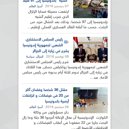
"آتشيه" باندونيسيا إلى 97 قتيلا
07 ديسمبر 2016
,
آسيا
العالم
ارتفعت حصيلة ضحايا الزلزال
الذي ضرب إقليم آتشيه
بإندونيسيا إلى 97 شخصا، وذلك بعد انتشال مزيد من
الجثث، حسب ما أعلنه القائد العسكري المحلي لإقليم...
رئيس المجلس الاستشاري
الشعبي لجمهورية إندونيسيا
يشرع في زيارة إلى الجزائر
08 نوفمبر 2016
,
الجزائر
سياسة
شرع رئيس المجلس الاستشاري
الشعبي لجمهورية إندونيسيا زولكيلفي حسان, هذا الثلاثاء
في زيارة إلى الجزائر تدوم ثلاثة أيام بدعوة من رئيس مجلس
الأمة, عبد...
مقتل 36 شخصا وفقدان أكثر
من 20 في فيضانات و انزلاقات
أرضية باندونيسيا
26 سبتمبر 2016
,
آسيا
العالم
ذكر مسؤولون من وكالة
الكوارث الإندونيسية أن عمال الإغاثة أخرجوا 36 جثة وما زال
البحث جاريا عن 22 مفقودا في أعقاب الفيضانات و
الانزلاقات الأرضية التي...