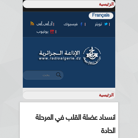
Français
آر أس أس
تويتر
فيسبوك
يوتيوب
‏بحث ‏
استمارة البحث
انسداد عضلة القلب في المرحلة
الحادة