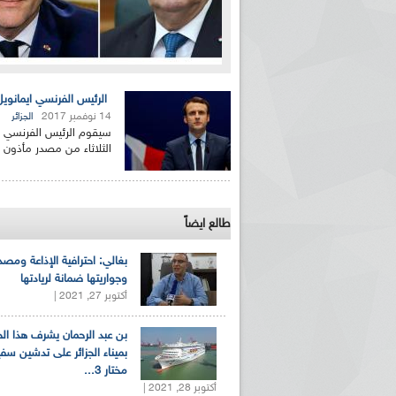
الرئيس الفرنسي ايمانويل ماكرون 
14 نوفمبر 2017
الجزائر
الثلاثاء من مصدر مأذون ب
طالع ايضاً
بغالي: احترافية الإذاعة ومصد
وجواريتها ضمانة لريادتها
أكتوبر 27, 2021 |
بن عبد الرحمان يشرف هذا ا
بميناء الجزائر على تدشين سف
مختار 3...
أكتوبر 28, 2021 |