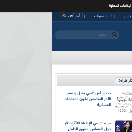
الإذاعات المحلية
آر أس أس
تويتر
فيسبوك
‏بحث ‏
استمارة البحث
كثر قراءة
صدور أمر رئاسي يعدل ويتمم
الأمر المتضمن قانون المعاشات
العسكرية
مريم شرفي للإذاعة: 700 إخطار
حول المساس بحقوق الطفل