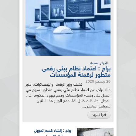
,
الجزائر
اقتصاد
براح : اعتماد نظام بيئي رقمي
متطور لرقمنة المؤسسات
28 ديسمبر 2020
كشف وزير الرقمنة والإحصائيات، منير
خالد براح، عن اعتماد نظام بيئي رقمي متطور يسهم في
العمل على رقمنة المؤسسات ودعم جهود الحكومة في
المجال. جاء ذلك خلال لقاء جمع الوزير هذا الاثنين
بمختلف الفاعلين...
اقرأ المزيد
براح : إنشاء قسم تمويل