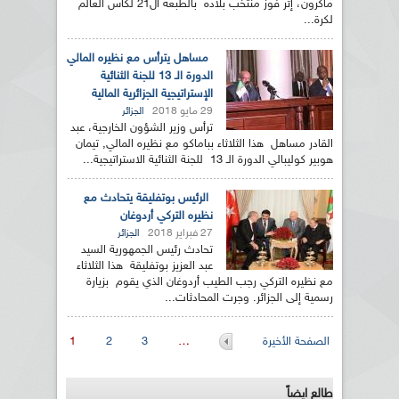
ماكرون، إثر فوز منتخب بلاده بالطبعة ال21 لكأس العالم
لكرة...
مساهل يترأس مع نظيره المالي
الدورة الـ 13 للجنة الثنائية
الإستراتيجية الجزائرية المالية
29 مايو 2018
الجزائر
ترأس وزير الشؤون الخارجية، عبد
القادر مساهل هذا الثلاثاء بباماكو مع نظيره المالي, تيمان
هوبير كوليبالي الدورة الـ 13 للجنة الثنائية الاستراتيجية...
الرئيس بوتفليقة يتحادث مع
نظيره التركي أردوغان
27 فبراير 2018
الجزائر
تحادث رئيس الجمهورية السيد
عبد العزيز بوتفليقة هذا الثلاثاء
مع نظيره التركي رجب الطيب أردوغان الذي يقوم بزيارة
رسمية إلى الجزائر. وجرت المحادثات...
الصفحات
الصفحة الأخيرة
…
3
2
1
طالع ايضاً