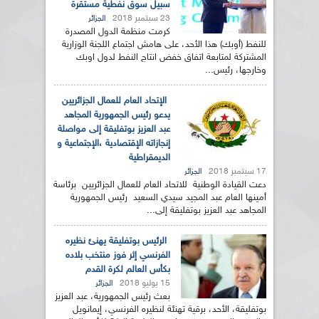
سبيل سوق نفطية مستقرة
23 سبتمبر 2018
الجزائر
كرمت منظمة الدول المصدرة
للنفط (أوبك) هذا الأحد، على هامش اجتماع اللجنة الوزارية
المشتركة لمتابعة اتفاق خفض انتاج النفط لدول اوبك
وخارجها، رئيس...
الإتحاد العام للعمال الجزائريين
يدعو رئيس الجمهورية المجاهد
عبد العزيز بوتفليقة إلى مواصلة
إنجازاته الإقتصادية ،الإجتماعية و
الديمقراطية
17 سبتمبر 2018
الجزائر
دعت القيادة الوطنية للاتحاد العام للعمال الجزائريين برئاسة
أمينها العام عبد المجيد سيدي السعيد رئيس الجمهورية
المجاهد عبد العزيز بوتفليقة إلى...
الرئيس بوتفليقة يهنئ نظيره
الفرنسي إثر فوز منتخب بلاده
بكأس العالم لكرة القدم
15 يوليو 2018
الجزائر
بعث رئيس الجمهورية، عبد العزيز
بوتفليقة، الأحد، برقية تهنئة لنظيره الفرنسي، إيمانويل