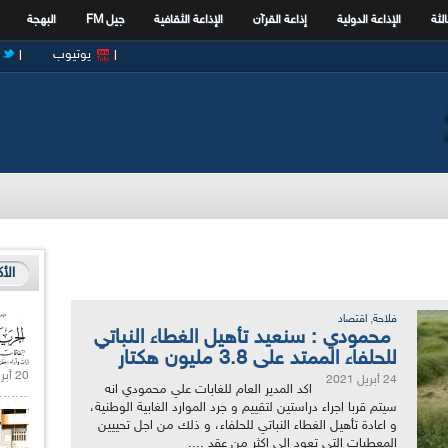
الثة
الإذاعة الدولية
إذاعة القرآن
الإذاعة الثقافية
جيل FM
البهجة
يوتيوب
الأ
,
فلاحة
اقتصاد
محمودي : سنعيد تأهيل الغطاء النباتي
للحلفاء الممتد على 3.8 مليون هكتار
20 أبريل 2021 |
24 أبريل 2021
اكد المدير العام للغابات علي محمودي انه
سيتم قربا اجراء دراستين لتقييم و جرد الموارد الغابية الوطنية،
و اعادة تأهيل الغطاء النباتي للحلفاء، و ذلك من اجل تحييين
المعطيات التي تعود الى اكثر من عقد ....