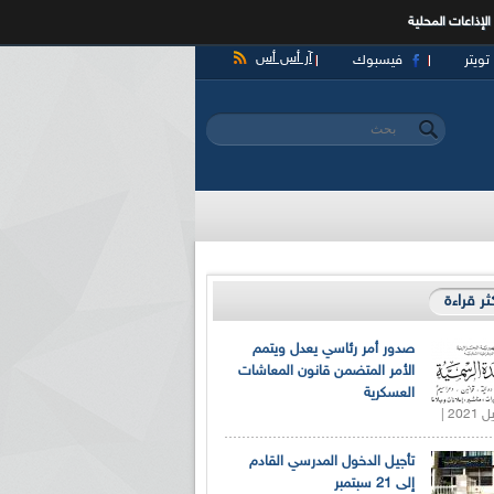
الإذاعات المحلية
آر أس أس
تويتر
فيسبوك
‏بحث ‏
استمارة البحث
كثر قراءة
صدور أمر رئاسي يعدل ويتمم
الأمر المتضمن قانون المعاشات
العسكرية
تأجيل الدخول المدرسي القادم
إلى 21 سبتمبر