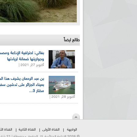
طالع ايضاً
بغالي: احترافية الإذاعة ومصد
وجواريتها ضمانة لريادتها
أكتوبر 27, 2021 |
بن عبد الرحمان يشرف هذا ا
بميناء الجزائر على تدشين سف
مختار 3...
أكتوبر 28, 2021 |
الواجهة
القناة الأولى
القناة الثانية
القناة الثا
© 2026 الإذاعة الجزائرية. كل الحقوق محفوظة | 21 شارع الشهداء | هاتف:023500301 | فاكس:021230823/25