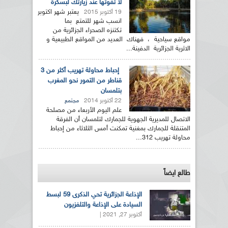
لا تفوتها عند زيارتك لبسكرة
يعتبر شهر اكتوبر
19 أكتوبر 2015
انسب شهر للتمتع بما
تكتنزه الصحراء الجزائرية من
مواقع سياحية ، فهناك العديد من المواقع الطبيعية و
الاثرية الجزائرية الدفينة...
إحباط محاولة تهريب أكثر من 3
قناطر من التمور نحو المغرب
بتلمسان
22 أكتوبر 2014
مجتمع
علم اليوم الأربعاء من مصلحة
الاتصال للمديرية الجهوية للجمارك لتلمسان أن الفرقة
المتنقلة للجمارك بمغنية تمكنت أمس الثلاثاء من إحباط
محاولة تهريب 312...
طالع ايضاً
الإذاعة الجزائرية تحي الذكرى 59 لبسط
السيادة على الإذاعة والتلفزيون
أكتوبر 27, 2021 |