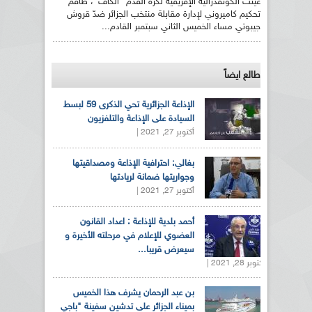
عيّنت الكونفدرالية الإفريقية لكرة القدم "الكاف"، طاقم
تحكيم كاميروني لإدارة مقابلة منتخب الجزائر ضدّ قروش
جيبوتي مساء الخميس الثاني سبتمبر القادم...
طالع ايضاً
الإذاعة الجزائرية تحي الذكرى 59 لبسط
السيادة على الإذاعة والتلفزيون
أكتوبر 27, 2021 |
بغالي: احترافية الإذاعة ومصداقيتها
وجواريتها ضمانة لريادتها
أكتوبر 27, 2021 |
أحمد بلدية للإذاعة : اعداد القانون
العضوي للإعلام في مرحلته الأخيرة و
سيعرض قريبا...
أكتوبر 28, 2021 |
بن عبد الرحمان يشرف هذا الخميس
بميناء الجزائر على تدشين سفينة "باجي