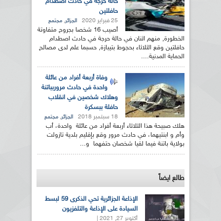
حالة حرجة في حادث اصطدام
حافلتين
25 فبراير 2020
,
الجزائر
مجتمع
أصيب 16 شخصا بجروح متفاوتة
الخطورة, منهم اثنان في حالة حرجة في حادث اصطدام
حافلتين وقع الثلاثاء بحجوط بتيبازة, حسبما علم لدى مصالح
الحماية المدنية....
وفاة أربعة أفراد من عائلة
واحدة في حادث مروربباتنة
وهلاك شخصين في انقلاب
حافلة ببسكرة
18 سبتمبر 2018
,
الجزائر
مجتمع
هلك صبيحة هذا الثلاثاء أربعة أفراد من عائلة واحدة، أب
وأم و ابنتيهما، في حادث مرور وقع بإقليم بلدية تازولت
بولاية باتنة فيما لقيا شخصان حتفهما و...
طالع ايضاً
الإذاعة الجزائرية تحي الذكرى 59 لبسط
السيادة على الإذاعة والتلفزيون
أكتوبر 27, 2021 |