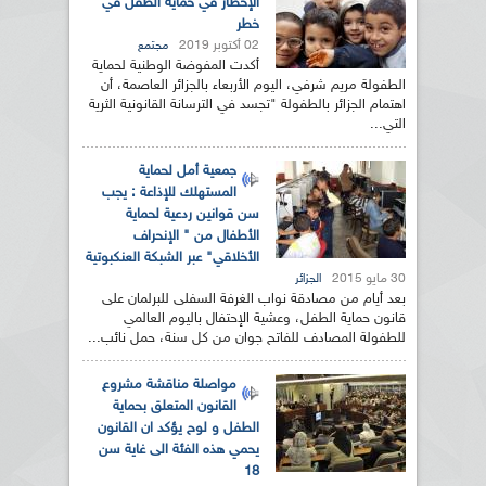
الإخطار في حماية الطفل في
خطر
02 أكتوبر 2019
مجتمع
أكدت المفوضة الوطنية لحماية
الطفولة مريم شرفي، اليوم الأربعاء بالجزائر العاصمة، أن
اهتمام الجزائر بالطفولة "تجسد في الترسانة القانونية الثرية
التي...
جمعية أمل لحماية
المستهلك للإذاعة : يجب
سن قوانين ردعية لحماية
الأطفال من " الإنحراف
الأخلاقي" عبر الشبكة العنكبوتية
30 مايو 2015
الجزائر
بعد أيام من مصادقة نواب الغرفة السفلى للبرلمان على
قانون حماية الطفل، وعشية الإحتفال باليوم العالمي
للطفولة المصادف للفاتح جوان من كل سنة، حمل نائب...
مواصلة مناقشة مشروع
القانون المتعلق بحماية
الطفل و لوح يؤكد ان القانون
يحمي هذه الفئة الى غاية سن
18