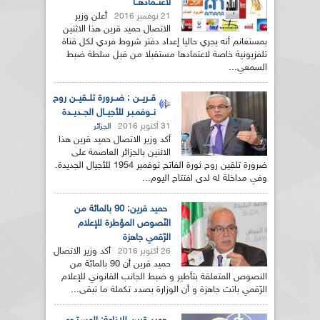
لاعتــمادهــا
أعلن وزير
21 نوفمبر 2016
الاتصال حميد قرين هذا الاثنين
بمستغانم أنه يجري حاليا إعداد دفتر شروط فردي لكل قناة
تلفزيونية خاصة لاعتمادها مستقبلا من قبل سلطة ضبط
السمعي...
قــريــن : ضــرورة تلــقيــن روح
نــوفمـبـر للأجيــال الجــديــدة
31 أكتوبر 2016
الجزائر
أكد وزير الاتصال حميد قرين هذا
الاثنين بالجزائر العاصمة على
ضرورة تلقين روح ثورة الفاتح نوفمبر 1954 للأجيال الجديدة.
وفي مداخلة له لدى افتتاح اليوم...
حميد قرين: 90 بالمائة من
النّصوص المؤطرة للإعلام
الرّقمي جاهزة
أكد وزير الاتصال
26 أكتوبر 2016
حميد قرين أن 90 بالمائة من
النصوص المتعلقة بتأطير و ضبط الجانب القانوني للإعلام
الرّقمي باتت جاهزة و أن الوزارة بصدد تكملة ما تبقى...