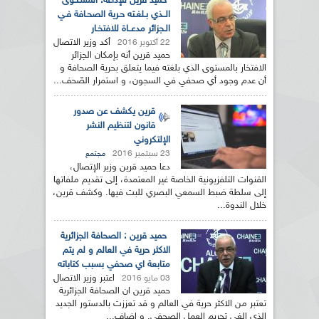
حميد قرين للإذاعة: المسـتـوى
الــذي بـلغـته حـرية الصحـافة فـي
الـجزائر مدعــاة للافتخـار
أكد وزير الاتصال
22 أكتوبر 2016
حميد قرين أنه بإمكان الجزائر
الافتخار بالمستوى الذي بلغته فيما يتعلق بحرية الصحافة و
أن عدم وجود أي صحفي في السجون، و استمرار الصّحف...
قرين يكشف عن صدور
قانون لتنظيم النشر
الإلتكروني
23 سبتمبر 2016
مجتمع
دعا حميد قرين وزير الإتصال،
القنوات التلفزيونية الخاصة غير المعتمدة، إلى تقديم ملفاتها
إلى سلطة ضبط السمعي البصري للبت فيها. وكشف قرين،
خلال الندوة...
حميد قرين : الصحافة الجزائرية
الاكثر حرية في العالم و لم يتم
متابعة اي صحفي بسبب كتاباته
اعتبر وزير الاتصال
03 مايو 2016
حميد قرين ان الصحافة الجزائرية
تعتبر من الاكثر حرية في العالم و قد تعززت بالدستور الجديد
الذي الغى تجريم العمل الصحفي. و اضاف...