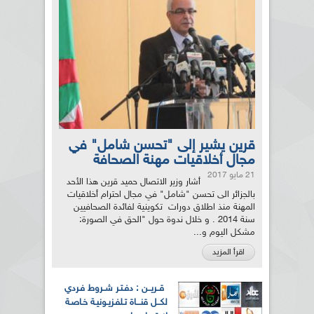
قرين يشير إلى "تحسن شامل" في
مجال أخلاقيات مهنة الصحافة
21 مايو 2017
أشار وزير الاتصال حميد قرين هذا الأحد
بالجزائر الى تحسن "شامل" في مجال احترام أخلاقيات
المهنة منذ اطلاق دورات تكوينية لفائدة الصحافيين
سنة 2014 . و خلال ندوة حول "الحق في الصورة:
مشكل اليوم و...
اقرأ المزيد
قــريــن : دفـتـر شــروط فـردي
لكــل قنـــاة تـلفـزيـونيـة خـاصـة