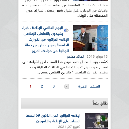
كشف وزير الاتصال حميد قرين
هذا السبت بالجزائر العاصمة عن تنظيم حملة ستحتضنها عدة
ولايات من الوطن، قبل حلول شهر رمضان المبارك،حول
المحافظة على البيئة...
اليوم العالمي للإذاعـة : خبراء
يشيدون بالتعاطي الإعلامي
للإذاعة الجزائرية مع الكوارث
الطبيعية وقرين يعلن عن حملة
للوقاية من حوادث المرور
13 فبراير 2016
,
الجزائر
مجتمع
كشف وزير الإتصال حميد قرين هذا السبت لدى اشرافه على
افتتاح ندوة حول "دور الإذاعة في الحالات الطارئة وعند
وقوع الكوارث الطبيعية" بالنادي الثقافي عيسى...
الصفحات
الصفحة الأخيرة
3
2
1
طالع ايضاً
الإذاعة الجزائرية تحي الذكرى 59 لبسط
السيادة على الإذاعة والتلفزيون
أكتوبر 27, 2021 |