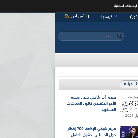
الإذاعات المحلية
آر أس أس
تويتر
فيسبوك
‏بحث ‏
استمارة البحث
كثر قراءة
صدور أمر رئاسي يعدل ويتمم
الأمر المتضمن قانون المعاشات
العسكرية
مريم شرفي للإذاعة: 700 إخطار
حول المساس بحقوق الطفل