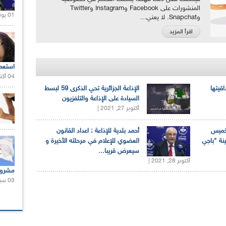
المنشورات على Facebook وInstagram وTwitter
01 يونيو 2021 |
وSnapchat. لا يعني...
اقرأ المزيد
استعم
04 أكتوبر 2020 |
اقيتها
الإذاعة الجزائرية تحي الذكرى 59 لبسط
السيادة على الإذاعة والتلفزيون
أكتوبر 27, 2021 |
لخميس
أحمد بلدية للإذاعة : اعداد القانون
ينة "باجي
العضوي للإعلام في مرحلته الأخيرة و
سيعرض قريبا...
أكتوبر 28, 2021 |
مشروع
03 سبتمبر 2020 |