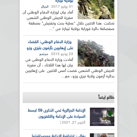
بولاية تيبازة
31 يوليو 2017
الجزائر
أفاد بيان لوزارة الدفاع الوطني أن
مفرزة للجيش الوطني الشعبي
تمكنت ،هذا الاثنين خلال "عملية بحث وتفتيش" بمنطقة
صفصافة دائرة قوراية بولاية تيبازة من "...
وزارة الدفاع الوطني: القضاء
على إرهابيين بأزفون بتيزي وزو
23 يونيو 2015
مجتمع
أفادت وزارة الدفاع الوطني في
بيان لها هذا الثلاثاء ، أن مفرزة
للجيش الوطني الشعبي قضت أمس الاثنين على إرهابيين
بدائرة أزفون ولاية تيزي وزو، مع...
طالع ايضاً
الإذاعة الجزائرية تحي الذكرى 59 لبسط
السيادة على الإذاعة والتلفزيون
أكتوبر 27, 2021 |
بغالي: احترافية الإذاعة ومصداقيتها