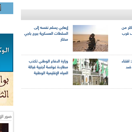
كثر من
إرهابي يسلم نفسه إلى
يف قرب
السلطات العسكرية ببرج باجي
مختار
 اقتناء
وزارة الدفاع الوطني تكذب
ح ضد
مطاردة غواصة أجنبية قبالة
المياه الإقليمية الوطنية
صور الإ