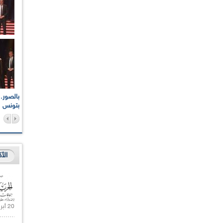
اعات الوطنية والجهوية
الإذاعة الجزائرية تقف دقيقة صمت ترحما على أرواح شهداء
ر 2021
17 أكتوبر 1961
بتونس
الأ
20 أبريل 2021 |