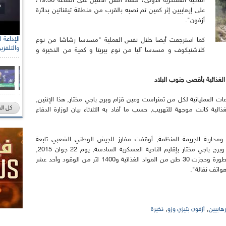
الناحية العسكرية الأولى، مساء أمس الاثنين على الساعة 19:30،
على إرهابيين إثر كمين تم نصبه بالقرب من منطقة تيقناتين بدائرة
أزفون".
كما استرجعت أيضا خلال نفس العملية "مسدسا رشاشا من نوع
والتلفزي
كلاشنيكوف و مسدسا آليا من نوع بيريتا و كمية من الذخيرة و
لغذائية بأقصى جنوب البلاد
 العملياتية لكل من تمنراست وعين قزام وبرج باجي مختار, هذا الإثنين,
كل ال
د الغذائية كانت موجهة للتهريب, حسب ما أفاد به الثلاثاء بيان لوزارة الدفاع
ومحاربة الجريمة المنظمة, أوقفت مفارز للجيش الوطني الشعبي تابعة
للقطاعات العملياتية لكل من تمنراست وعين قزام وبرج باجي مختار بإقليم الناحية العسكرية السادسة, يوم 22 جوان 2015,
مهربين (02) وحجزت سيارة رباعية الدفع وشاحنة مقطورة وحجزت 30 طن من المواد الغذائية و1400 لتر من الوقود وأحد عشر
واتف نقالة".
,
,
رهابيين
أزفون بتيزي وزو
ذخيرة