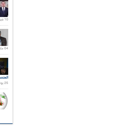
10 فبراير 2021 |
04 مارس 2020 |
العنص
25 يونيو 2021 |