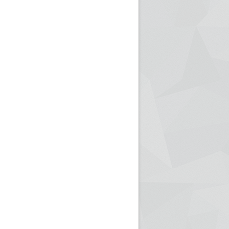
ريم الإذاعة الجزائرية للرياضيين البارالمبيين المتوجين
بالصور... اللقاء الوطني لمديري الإذ
اليات في طوكيو
حول مرافقة وتغطية الإنتخابات المحلية لـ27 نوفمب