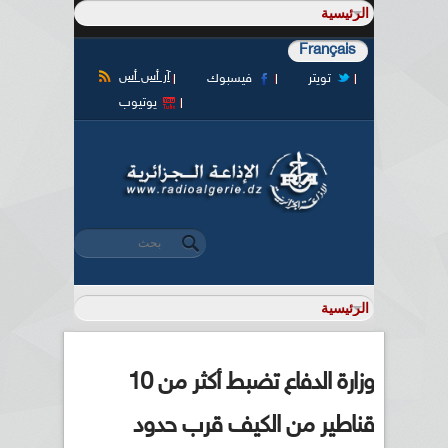
Français
آر أس أس
تويتر
فيسبوك
يوتيوب
‏بحث ‏
استمارة البحث
وزارة الدفاع تضبط أكثر من 10
قناطير من الكيف قرب حدود