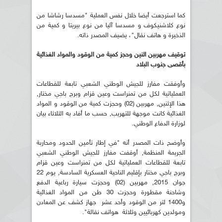
كما استرجعت أيضا خلال نفس العملية "مسدسا رشاشا من
نوع كلاشنيكوف و مسدسا آليا من نوع بيريتا و كمية من
الذخيرة و هاتف نقال"، يضيف المصدر ذاته.
توقيف مهربين اثنين وحجز كمية من الوقود والمواد الغذائية
بأقصى جنوب البلاد
وأوفقت مفارز للجيش الوطني الشعبي تابعة للقطاعات
العملياتية لكل من تمنراست وعين قزام وبرج باجي مختار,
هذا الإثنين, مهربين (02) وحجزت كمية من الوقود و المواد
الغذائية كانت موجهة للتهريب, حسب ما أفاد به الثلاثاء بيان
لوزارة الدفاع الوطني.
وأوضح ذات المصدر أنه "في إطار تأمين الحدود ومحاربة
الجريمة المنظمة, أوقفت مفارز للجيش الوطني الشعبي
تابعة للقطاعات العملياتية لكل من تمنراست وعين قزام
وبرج باجي مختار بإقليم الناحية العسكرية السادسة, يوم 22
جوان 2015, مهربين (02) وحجزت سيارة رباعية الدفع
وشاحنة مقطورة وحجزت 30 طن من المواد الغذائية
و1400 لتر من الوقود وأحد عشر جهاز كشف عن المعادن
ومولدين كهربائيين وثلاثة هواتف نقالة".