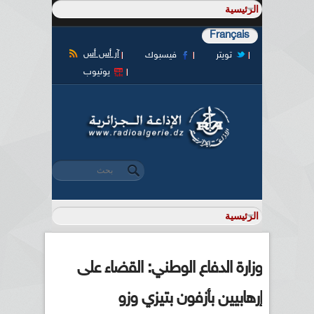
Français
آر أس أس
تويتر
فيسبوك
يوتيوب
‏بحث ‏
استمارة البحث
وزارة الدفاع الوطني: القضاء على
إرهابيين بأزفون بتيزي وزو