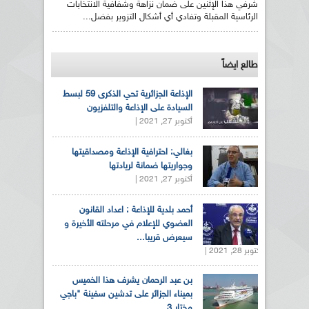
شرفي هذا الإثنين على ضمان نزاهة وشفافية الانتخابات
الرئاسية المقبلة وتفادي أي أشكال التزوير بفضل...
طالع ايضاً
الإذاعة الجزائرية تحي الذكرى 59 لبسط
السيادة على الإذاعة والتلفزيون
أكتوبر 27, 2021 |
بغالي: احترافية الإذاعة ومصداقيتها
وجواريتها ضمانة لريادتها
أكتوبر 27, 2021 |
أحمد بلدية للإذاعة : اعداد القانون
العضوي للإعلام في مرحلته الأخيرة و
سيعرض قريبا...
أكتوبر 28, 2021 |
بن عبد الرحمان يشرف هذا الخميس
بميناء الجزائر على تدشين سفينة "باجي
مختار 3...