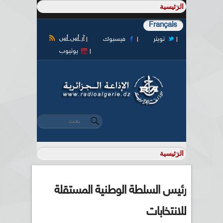
Français
آر أس أس
تويتر
فيسبوك
يوتيوب
‏بحث ‏
استمارة البحث
رئيس السلطة الوطنية المستقلة
للانتخابات