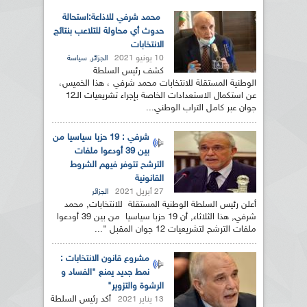
محمد شرفي للاذاعة:استحالة
حدوث أي محاولة للتلاعب بنتائج
الانتخابات
10 يونيو 2021
,
الجزائر
سياسة
كشف رئيس السلطة
الوطنية المستقلة للانتخابات محمد شرفي ، هذا الخميس،
عن استكمال الاستعدادات الخاصة بإجراء تشريعيات الـ12
جوان عبر كامل التراب الوطني...
شرفي : 19 حزبا سياسيا من
بين 39 أودعوا ملفات
الترشح تتوفر فيهم الشروط
القانونية
27 أبريل 2021
الجزائر
أعلن رئيس السلطة الوطنية المستقلة للانتخابات, محمد
شرفي, هذا الثلاثاء, أن 19 حزبا سياسيا من بين 39 أودعوا
ملفات الترشح لتشريعيات 12 جوان المقبل "...
مشروع قانون الانتخابات :
نمط جديد يمنع "الفساد و
الرشوة والتزوير"
أكد رئيس السلطة
13 يناير 2021