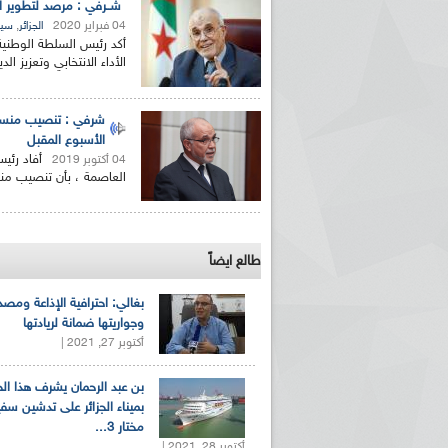
شــرفي : مرصد لتطوير ال
04 فبراير 2020
,
الجزائر
سيا
أكد رئيس السلطة الوطنية 
الأداء الانتخابي وتعزيز ا
شرفي : تنصيب منسقي 
الأسبوع المقبل
أفاد رئي
04 أكتوبر 2019
العاصمة ، بأن تنصيب من
طالع ايضاً
بغالي: احترافية الإذاعة ومصد
وجواريتها ضمانة لريادتها
أكتوبر 27, 2021 |
بن عبد الرحمان يشرف هذا ا
بميناء الجزائر على تدشين سف
مختار 3...
أكتوبر 28, 2021 |