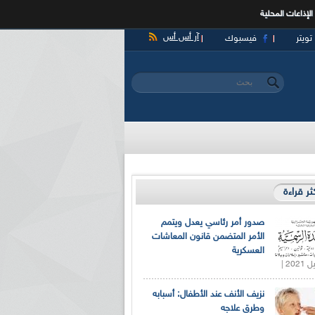
الإذاعات المحلية
آر أس أس
تويتر
فيسبوك
‏بحث ‏
استمارة البحث
كثر قراءة
صدور أمر رئاسي يعدل ويتمم
الأمر المتضمن قانون المعاشات
العسكرية
نزيف الأنف عند الأطفال: أسبابه
وطرق علاجه