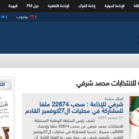
الثة
الإذاعة الدولية
إذاعة القرآن
الإذاعة الثقافية
جيل FM
البهجة
يوتيوب
 للانتخابات محمد شرفي
الأ
,
الجزائر
سياسة
شرفي للإذاعة : سحب 22674 ملفا
للمشاركة في محليات ال27نوفمبر القادم
20 أبريل 2021 |
27 سبتمبر 2021
كشف رئيس السلطة الوطنية المستقلة
للانتخابات محمد شرفي عن سحب 22674 ملفا وإحصاء
400ألف مسجلا تحسبا للمشاركة في محليات ال27نوفمبر
القادم . وأوضح شرفي في حوار خص به القناة الثانية أن