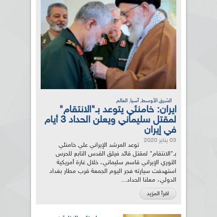
,
,
الشرق الأوسط
آسيا
العالم
ايران: خامنئي يتوعد بـ"الانتقام"
لمقتل سليماني ويعلن الحداد 3 أيام
في إيران
03 يناير 2020
توعد المرشد الإيراني علي خامنئي
بـ"الانتقام" لمقتل قائد فيلق القدس التابع للحرس
الثوري الإيراني قاسم سليماني، خلال غارة أمريكية
استهدفت سيارته فجر اليوم الجمعة قرب مطار بغداد
الدولي، معلنا الحداد...
اقرأ المزيد