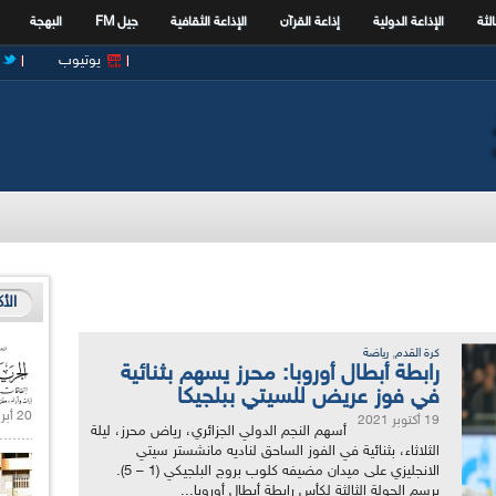
الثة
الإذاعة الدولية
إذاعة القرآن
الإذاعة الثقافية
جيل FM
البهجة
يوتيوب
الأ
,
كرة القدم
رياضة
رابطة أبطال أوروبا: محرز يسهم بثنائية
في فوز عريض للسيتي ببلجيكا
20 أبريل 2021 |
19 أكتوبر 2021
أسهم النجم الدولي الجزائري، رياض محرز، ليلة
الثلاثاء، بثنائية في الفوز الساحق لناديه مانشستر سيتي
الانجليزي على ميدان مضيفه كلوب بروج البلجيكي (1 – 5).
برسم الجولة الثالثة لكأس رابطة أبطال أوروبا...