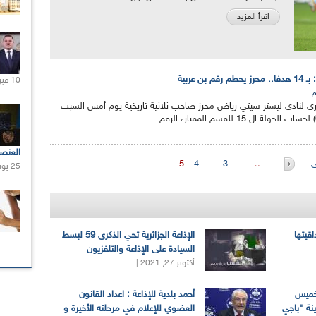
اقرأ المزيد
ن عربية
10 فبراير 2021 |
م
ري لنادي ليستر سيتي رياض محرز صاحب ثلاثية تاريخية يوم أمس السبت
العنص
ى
…
3
4
5
25 يونيو 2021 |
اقيتها
الإذاعة الجزائرية تحي الذكرى 59 لبسط
السيادة على الإذاعة والتلفزيون
أكتوبر 27, 2021 |
لخميس
أحمد بلدية للإذاعة : اعداد القانون
ينة "باجي
العضوي للإعلام في مرحلته الأخيرة و