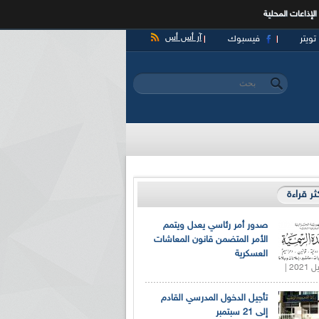
الإذاعات المحلية
آر أس أس
تويتر
فيسبوك
‏بحث ‏
استمارة البحث
كثر قراءة
صدور أمر رئاسي يعدل ويتمم
الأمر المتضمن قانون المعاشات
العسكرية
تأجيل الدخول المدرسي القادم
إلى 21 سبتمبر