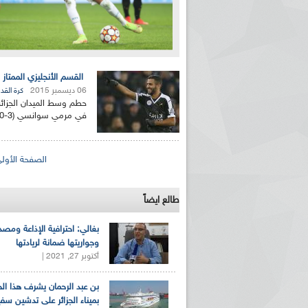
القسم الأنجليزي الممتاز : بـ 14 هدفا.. محرز يحطم رقم ب
06 ديسمبر 2015
كرة القد
حطم وسط الميدان الجزائ
في مرمي سوانسي (3-0) لحساب الجولة ال 15 للقسم الممتاز، الرقم...
الصفحات
الصفحة الأول
طالع ايضاً
بغالي: احترافية الإذاعة ومصد
وجواريتها ضمانة لريادتها
أكتوبر 27, 2021 |
بن عبد الرحمان يشرف هذا ا
بميناء الجزائر على تدشين سف