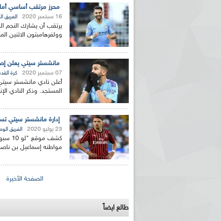
محرز مرتقب أساسي أمام 
16 سبتمبر 2020
الفريق ا
يرتقب أن يشارك النجم ال
وولفرهامبتون الاثنين الم
مانشستر سيتي يعلن إصاب
07 سبتمبر 2020
كرة القد
أعلن نادي مانشستر سيتي ا
المستجد. وذكر النادي الإ
إدارة مانشستر سيتي تست
23 يوليو 2020
الفريق الو
كشف مو
مواطنه إسماعيل بن ناصر 
الصفحات
الصفحة الأخيرة
طالع ايضاً