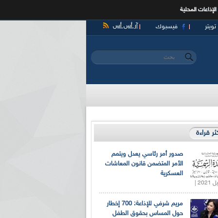
الإذاعات المحلية
آر أس أس
تويتر
فيسبوك
‏بحث ‏
استمارة البحث
كثر قراءة
صدور أمر رئاسي يعدل ويتمم
الأمر المتضمن قانون المعاشات
العسكرية
مريم شرفي للإذاعة: 700 إخطار
حول المساس بحقوق الطفل