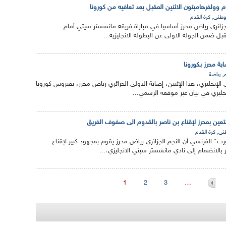
وولفرهامبتون الاثنين المقبل بعد تعافيه من كورونا
,
لوطني
كرة القدم
جزائري رياض محرز أساسيا في مباراة فريقه مانشستر سيتي أمام
قبل ضمن الجولة الاولى عن البطولة الانجليزية...
ة محرز بكورونا
,
م
رياضة
لإنجليزي، هذا الإثنين، إصابة الدولي الجزائري رياض محرز، بفيروس كورونا
نجليزي في بيان عبر موقعه الرسمي...
عين بمحرز لإقناع بن ناصر بالقدوم الى صفوف الفريق
,
طني
كرة القدم
قع "لو 10 سبورت" الفرنسي أن النجم الجزائري رياض محرز يقوم بمجهود كبير لإقناع
بالانضمام إلى نادي مانشستر سيتي الانجليزي،...
1
2
3
…