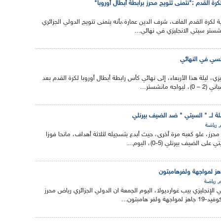
لكرة القدم :"نتمنى تتويج محرز برابطة أبطال أوروبا"
رية لكرة القدم الفاف، شرف الدين عمارة،بأنه يتمنى تتويج الدولي الجزائري
ستر سيتي الانجليزي في نهائي...
سي في النهائي
، ليلة هذا الأربعاء، إلى نهائي كأس رابطة أبطال أوروبا لكرة القدم بعد
مانشستر...
,
رياضة
 محرز، علو كعبه مرة أخرى، حيث أبدع بتسجيله لثلاثة أهداف، مانحا فوزا
الضيف بيرنلي (5-0)، اليوم...
هز لمواجهة ولفرهامبتون
,
م
رياضة
لإنجليزي بيب غوارديولا، اليوم الجمعة ان الدولي الجزائري رياض محرز
ر هامبتون...