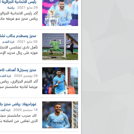
رئيس الاتحادية الجزائرية 
29 مايو 2021
رياضة
أكد رئيس الاتحادية الجزائ
رياض محرز مع فريقه مانش
محرز يصطدم بذئاب تشل
05 مايو 2021
كرة القدم
تأهل نادي تشلسي الانجليزي
فوزه على ريال مدريد الإسباني (2 – 0)، ليواجه 
محرز يسجل3 أهداف كاملة لــ " السيتي " ضد الضيف بيرنلي
28 نوفمبر 2020
كرة القدم
أكد النجم الجزائري، رياض
عريضا لناديه مانشستر سيتي على 
غوراديولا: رياض محرز جا
18 سبتمبر 2020
كرة القد
اكد مدرب مانشستر سيتي ا
الذى تعافي من اصابته بكوفيد-19 جاهز لمواجهة ولف