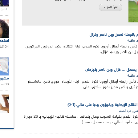
اقرأ المزيد
01 يونيو 2021 |
م بالجملة لمحرز وبن ناصر وغزال
,
استعم
م
رياضة
 رابطة أبطال أوروبا لكرة القدم، ليلة الثلاثاء، تكبّد الدوليين الجزائريين
04 أكتوبر 2020 |
يل بن ناصر ورشيد غزال،...
ز يسحق ... غزال وبن ناصر ينهزمان
,
م
رياضة
مشروع
س رابطة أبطال أوروبا لكرة القدم، ليلة الأربعاء، خروج نادي مانشستر
03 سبتمبر 2020 |
جزائري رياض محرز بفوز ساحق، على...
ائج الإيجابية ويفوزون وديا على مالي (1-0)
,
طني
كرة القدم
واصل المنتخب الوطني لكرة القدم بقيادة المدرب جمال بلماضي سلسلة نتائجه الإيجابية بـ 26 مباراة
لى نظيره المالي بهدف مقابل صفر (...