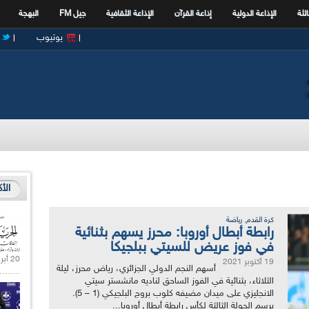
الثة
الإذاعة الدولية
إذاعة القرآن
الإذاعة الثقافية
جيل FM
البهجة
يوتيوب
الأ
,
كرة القدم
رياضة
رابطة أبطال أوروبا: محرز يسهم بثنائية
في فوز عريض للسيتي ببلجيكا
20 أبريل 2021 |
19 أكتوبر 2021
أسهم النجم الدولي الجزائري، رياض محرز، ليلة
الثلاثاء، بثنائية في الفوز الساحق لناديه مانشستر سيتي
الانجليزي على ميدان مضيفه كلوب بروج البلجيكي (1 – 5).
برسم الجولة الثالثة لكأس رابطة أبطال أوروبا...