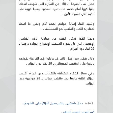
محرز في الدقيقة الـ 58 من المباراة التي شهدت اندفاعا
بدنيا كبيرا أمام خصم مالي عنيد استحوذ بنسبة كبيرة على
الكرة خلال الشوط الأول .
وشهد اللقاء إصابة مهاجم الخضر أدم وناس ما اضطر
لمغادرته اللقاء والملعب نحو المستشفى .
وبهذا الفوز تمكن الخضر من معادلة الرقم القياسي
الإفريقي الذي كان بحوزة المنتخب الإيفواري بقيادة دروغبا بـ
26 لقاء دون انهزام .
وكان رفقاء محرز قبل ذلك قد عادلوا رقم الفراعنة بفوزهم
برباعية على المنتخب الموريتاني بـ 25 لقاء دون انهزام .
وفي سياق الأرقام المتعلقة باللقاءات دون انهزام أضحت
الجزائر الثانية عالميا بعد منتخب إيطاليا بـ 28 مواجهة دون
انهزام.
وسوم:
,
,
,
جمال بلماضي
رياض محرز
الجزائر مالي
لقاء ودي
كرة القدم
,
الفريق الوطني