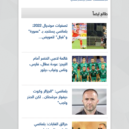
طالع ايضاً
تصفيات مونديال 2022:
بلماضي يستنجد بـ "عمورة"
و"قبال" لتعويض...
قائمة لاعبي الخضر أمام
النيجر: عودة عطال، فارس،
وناس وغياب ديلور
بلماضي: "الجزائر وكوت
ديفوار مرشحتان.. لكن الحذر
واجب"
حرائق الغابات: بلماضي