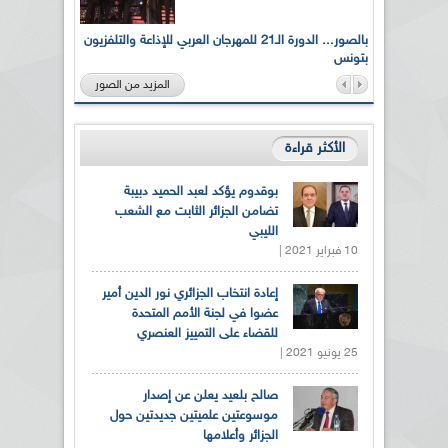
لى أرواح
بالصور... الدورة الـ21 للمهرجان العربي للإذاعة والتلفزيون
بتونس
المزيد من الصور
الأكثر قراءة
بوقدوم يؤكد لعبد الحميد دبيبة
تضامن الجزائر الثابت مع الشعب
الليبي
10 فبراير 2021 |
إعادة انتخاب الجزائري نور الدين أمير
عضوا في لجنة الأمم المتحدة
للقضاء على التمييز العنصري
25 يونيو 2021 |
صالح بلعيد يعلن عن إصدار
موسوعتين علميتين جديدتين حول
الجزائر وأعلامها