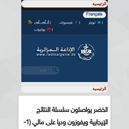
Français
آر أس أس
تويتر
فيسبوك
يوتيوب
‏بحث ‏
استمارة البحث
الخضر يواصلون سلسلة النتائج
الإيجابية ويفوزون وديا على مالي (1-