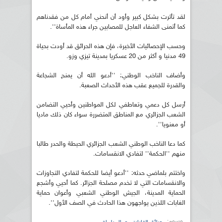
لقد تأثرت بشكل كبير وأود أن أنحني أمام كل من فقدناهم
كما أتمنى الشفاء العاجل للمصابين جراء هذه المأساة''.
وحسب الإحصائيات الأخيرة، فإن هذه الحرائق قد أودت بحياة
49 مدنيا و أكثر من 20 عسكريا بمدينة تيزي وزو.
وأضاف الناخب الوطني: ''أدعو الله أن يمنح الشجاعة
والقدرة للجميع عقب هذه الأحداث الصعبة.
أرسل كل دعمي وتعاطفي لكل المواطنين وأحيي التضامن
الشعب الجزائري مع المناطق المتضررة سواء كان ذلك ماديا
أو معنويا''.
كما دعا الناخب الوطني الشعب الجزائري الحيطة والحدر طالبا
منهم ''الحكمة'' لتفادي الانقسامات.
واختتم بلماضي حدثه: ''أدعو أيضا للحكمة لتفادي التجاوزات
والانقسامات التي لا تخدم مصلحة الجزائر. كما أحيي وأشجع
الحماية المدينة، الجيش الوطني الشعبي وأعوان حماية
الغابات اللذين يواجهون هذا الحادث في الصف الأول''.
وسوم: