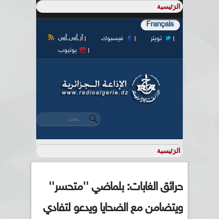
Français
آر أس أس
تويتر
فيسبوك
يوتيوب
‏بحث ‏
استمارة البحث
حرائق الغابات: بلماضي ''متحسر''
ويتضامن مع الضحايا ويدعو لتفادي