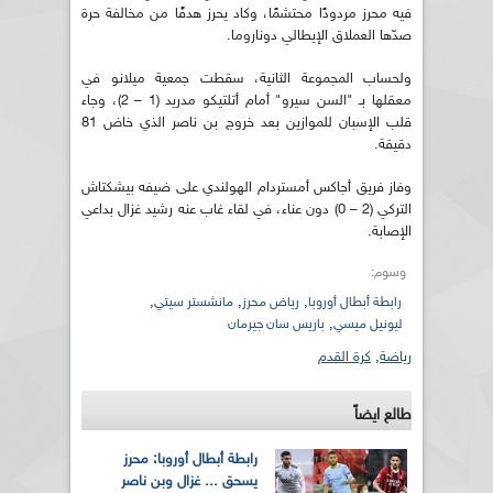
فيه محرز مردودًا محتشمًا، وكاد يحرز هدفًا من مخالفة حرة
صدّها العملاق الإيطالي دوناروما.
ولحساب المجموعة الثانية، سقطت جمعية ميلانو في
معقلها بـ "السن سيرو" أمام أتلتيكو مدريد (1 – 2)، وجاء
قلب الإسبان للموازين بعد خروج بن ناصر الذي خاض 81
دقيقة.
وفاز فريق أجاكس أمستردام الهولندي على ضيفه بيشكتاش
التركي (2 – 0) دون عناء، في لقاء غاب عنه رشيد غزال بداعي
الإصابة.
وسوم:
,
,
,
رابطة أبطال أوروبا
رياض محرز
مانشستر سيتي
,
ليونيل ميسي
باريس سان جيرمان
رياضة
,
كرة القدم
طالع ايضاً
رابطة أبطال أوروبا: محرز
يسحق ... غزال وبن ناصر