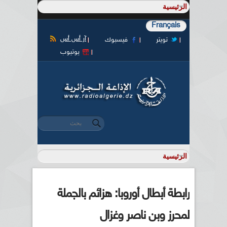
Français
آر أس أس
تويتر
فيسبوك
يوتيوب
‏بحث ‏
استمارة البحث
رابطة أبطال أوروبا: هزائم بالجملة
لمحرز وبن ناصر وغزال