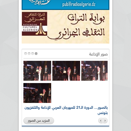
صور الإذاعة
لى أرواح
بالصور... الدورة الـ21 للمهرجان العربي للإذاعة والتلفزيون
بتونس
المزيد من الصور