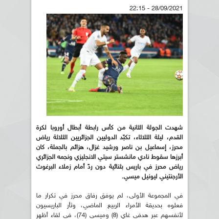
28/09/2021 - 22:15
شهدت الجولة الثانية من كأس رابطة أبطال أوروبا لكرة
القدم، ليلة الثلاثاء، تكبّد الدوليين الجزائريين الثلاثة رياض
محرز، إسماعيل بن ناصر ورشيد غزال، هزائم بالجملة، كان
أبرزها سقوط نادي مانشستر سيتي الانجليزي ونجمه الجزائري
رياض محرز في باريس بثنائية دون ردّ أمام زملاء البرغوث
الأرجنتيني ليونيل ميسي.
في المجموعة الأولى، لم يوفق رفاق محرز في تكرار ما
فعلوه بحديقة الأمراء الربيع الماضي، وثأر الباريسيون
لأنفسهم عبر هدفي غاي (8) وميسي (74)، في لقاء أظهر