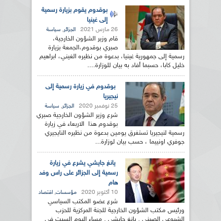
بوقدوم يقوم بزيارة رسمية
إلى غينيا
26 مارس 2021
,
الجزائر
سياسة
قام وزير الشؤون الخارجية،
صبري بوقدوم،الجمعة بزيارة
رسمية إلى جمهورية غينيا، بدعوة من نظيره الغيني، ابراهيم
خليل كابا، حسبما أفاد به بيان للوزارة....
بوقدوم في زيارة رسمية إلى
نيجيريا
25 نوفمبر 2020
,
الجزائر
سياسة
شرع وزير الشؤون الخارجية صبري
بوقدوم هذا الاربعاء في زيارة
رسمية لنيجيريا تستغرق يومين بدعوة من نظيره النايجيري
جوفري اونييما ، حسب بيان لوزارة...
يانغ جايشي يشرع في زيارة
رسمية إلى الجزائر على راس وفد
هام
10 أكتوبر 2020
,
مؤسسات
اقتصاد
شرع عضو المكتب السياسي
ورئيس مكتب الشؤون الخارجية للجنة المركزية للحزب
الشيوعي الصيني , يانغ جايشي , مساء اليوم السبت في