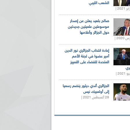
الشعب الليبي
صالح بلعيد يعلن عن إصدار
موسوعتين علميتين جديدتين
حول الجزائر وأعلامها
إعادة انتخاب الجزائري نور الدين
أمير عضوا في لجنة الأمم
المتحدة للقضاء على التمييز
ري
الجزائري أندي ديلور ينضم رسميا
إلى أولمبيك نيس
28 أغسطس 2021 |