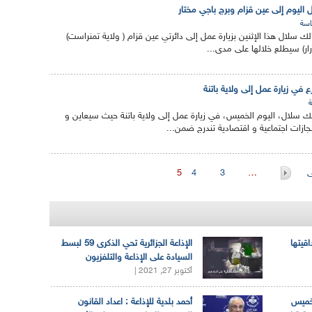
ل اليوم إلى عين قزام وبرج باجي مختار
سة
الك سلال هذا الإثنين بزيارة عمل إلى دائرتي عين قزام ( ولاية تمنراست)
رار) سيطلع خلالها على مدى...
 في زيارة عمل إلى ولاية باتنة
الك سلال، اليوم الخميس، في زيارة عمل إلى ولاية باتنة حيث سيعاين و
زات اجتماعية و اقتصادية تندرج ضمن...
ى
…
3
4
5
اقيتها
الإذاعة الجزائرية تحي الذكرى 59 لبسط
السيادة على الإذاعة والتلفزيون
أكتوبر 27, 2021 |
لخميس
أحمد بلدية للإذاعة : اعداد القانون