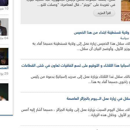
في تغريدة على "تويتر"، قال لعمامرة: "‏وصلت للتو...
10 فبراير 2021 |
اقرأ المزيد
ولاية قسنطينة ابتداء من هذا الخميس
04 مارس 2020 |
سياسة
مالك سلال هذا الخميس زيارة عمل إلى ولاية قسنطينة حسبما أفاد به
لوزير الأول. وأوضح البيان أن سلال...
 اسبانيا هذا الثلاثـاء و التوقيع على تسع اتفاقيات تعاون في شتى القطاعات
العنص
25 يونيو 2021 |
الك سلال غدا الثلاثاء بزيارة عمل إلى مدريد (اسبانيا) بدعوة من رئيس
 راخوى حسبما أفاد به هذا...
لال في زيارة عمل الـــــيوم بالجزائر العاصمة
الك سلال اليوم السبت بزيارة عمل إلى ولاية الجزائر ، حسبما أشار إليه أمس
 الأول. وخلال هذه الزيارة...