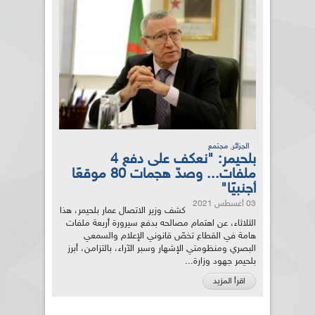
,
الجزائر
مجتمع
بلحيمر: "نعكف على دفع 4
ملفات... وصدّ هجمات 80 موقعًا
أجنبيًا"
03 أغسطس 2021
كشف وزير الاتصال عمار بلحيمر، هذا
الثلاثاء، عن اهتمام مصالحه بدفع سيرورة أربعة ملفات
هامة في القطاع تخصّ قانوني الإعلام والسمعي
البصري ومنظومتي الإشهار وسبر الآراء، بالتزامن، أبرز
بلحيمر جهود وزارة...
اقرأ المزيد