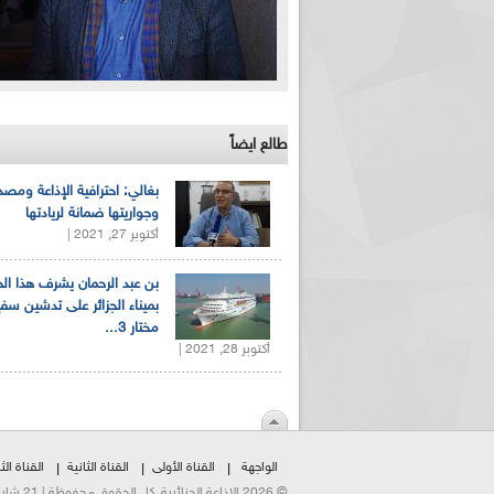
طالع ايضاً
بغالي: احترافية الإذاعة ومصد
وجواريتها ضمانة لريادتها
أكتوبر 27, 2021 |
بن عبد الرحمان يشرف هذا ا
بميناء الجزائر على تدشين سف
مختار 3...
أكتوبر 28, 2021 |
الواجهة
القناة الأولى
القناة الثانية
القناة الثا
© 2026 الإذاعة الجزائرية. كل الحقوق محفوظة | 21 شارع الشهداء | هاتف:023500301 | فاكس:021230823/25