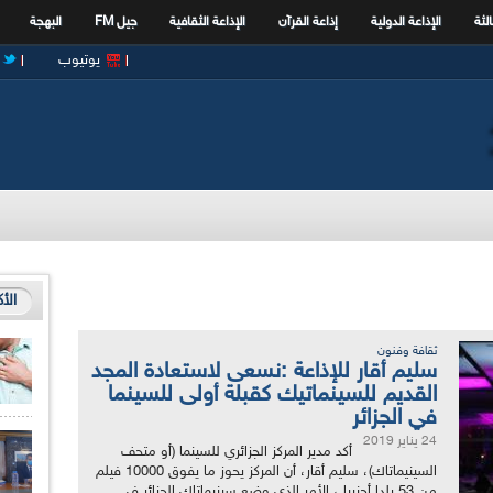
الثة
الإذاعة الدولية
إذاعة القرآن
الإذاعة الثقافية
جيل FM
البهجة
يوتيوب
الأ
ثقافة وفنون
سليم أقار للإذاعة :نسعى لاستعادة المجد
القديم للسينماتيك كقبلة أولى للسينما
في الجزائر
24 يناير 2019
أكد مدير المركز الجزائري للسينما (أو متحف
السينيماتاك)، سليم أقار، أن المركز يحوز ما يفوق 10000 فيلم
من 53 بلدا أجنبيا ، الأمر الذي وضع سينيماتاك الجزائر في