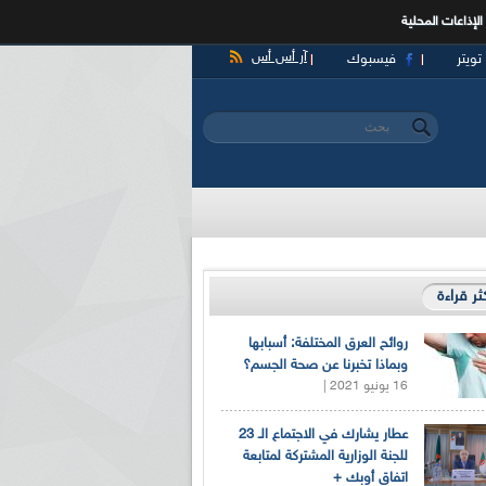
الإذاعات المحلية
آر أس أس
تويتر
فيسبوك
‏بحث ‏
استمارة البحث
كثر قراءة
روائح العرق المختلفة: أسبابها
وبماذا تخبرنا عن صحة الجسم؟
16 يونيو 2021 |
عطار يشارك في الاجتماع الـ 23
للجنة الوزارية المشتركة لمتابعة
اتفاق أوبك +