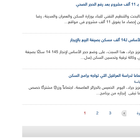
الصحي
ث والتنظيم التقني للبناء بوزارة السكن والعمران والمدينة، رضا
ق 11 ألف مشروع في مواقع...
غة البيع بالإيجار
أشرف الوزير الأول عبد العزيز جراد، هذا السبت، على وضع حجر الأساس لإنجاز 145 14 سكنًا بصيغة
تبي وكالة ترقية وتحسين السكن (عدل...
تماعا لدراسة العراقيل التي تواجه برامج السكن
اسة
عزيز جراد، اليوم الخميس بالجزائر العاصمة، اجتماعاً وزرايًا مشتركًا خصص
ا تبقى إنجازه من برنامج...
ة
3
2
1