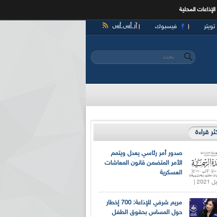
الإذاعات المحلية
آر أس أس
تويتر
فيسبوك
‏بحث ‏
استمارة البحث
كثر قراءة
صدور أمر رئاسي يعدل ويتمم
الأمر المتضمن قانون المعاشات
العسكرية
مريم شرفي للإذاعة: 700 إخطار
حول المساس بحقوق الطفل