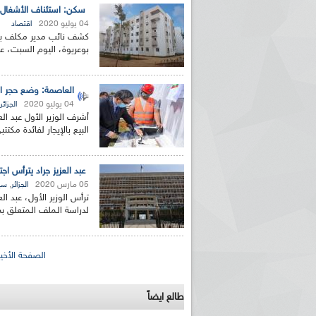
سكن: استئناف الأشغال بـ 11 ألف مشروع بعد رفع الحجر 
04 يوليو 2020
اقتصاد
كشف نائب مدير مكلف بالبح
بوعريوة، اليوم السبت، عن إحصاء ما يفو
العاصمة: وضع حجر الأساس لـ14 ألف مسكن بصي
04 يوليو 2020
الجزائر
البيع بالإيجار لفائدة مكت
عبد العزيز جراد يترأس اج
05 مارس 2020
,
الجزائر
سي
ترأس الوزير الأول، عبد ال
لدراسة الـملف الـمتعلق بم
الصفحات
الصفحة الأخير
طالع ايضاً