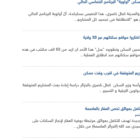
كن "أولوية" البرنامج الخماسي الحالي
والمدينة كمال ناصري، هذا الخميس بسكيكدة، أنّ أولوية البرنامج الحالي
هو "الانطلاقة في تجسيد كل المشاريع...
أعلنت الوكالة الوطنية لتحسين السكن وتطويره "عدل" هذا الأحد ان ازيد من 63 الف مكتتب في هذه
مواقع سكناتهم منذ انطلاق العملية...
ريع المتوقفة في اقرب وقت ممكن
أسه وزير السكن كمال ناصري بالجزائر دراسة إعادة بعث المشاريع المتوقفة
اوين الترقية و التسيير...
كفل بعوائق تخص العقار بالعاصمة
مع
يدة تهدف للتكفل بعوائق ـمرتبطة بوفرة العقار لإنجاز السكنات على
دي عبد الله (الجزائر العاصمة) من خلال...