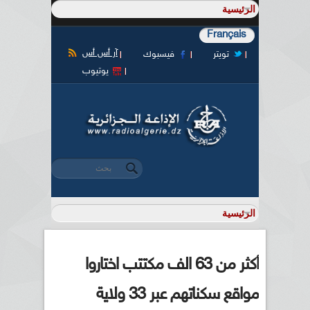
Français
آر أس أس
تويتر
فيسبوك
يوتيوب
‏بحث ‏
استمارة البحث
أكثر من 63 الف مكتتب اختاروا
مواقع سكناتهم عبر 33 ولاية