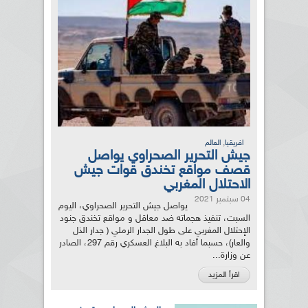
,
افريقيا
العالم
جيش التحرير الصحراوي يواصل
قصف مواقع تخندق قوات جيش
الاحتلال المغربي
04 سبتمبر 2021
يواصل جيش التحرير الصحراوي، اليوم
السبت، تنفيذ هجماته ضد معاقل و مواقع تخندق جنود
الإحتلال المغربي على طول الجدار الرملي ( جدار الذل
والعار)، حسبما أفاد به البلاغ العسكري رقم 297، الصادر
عن وزارة...
اقرأ المزيد