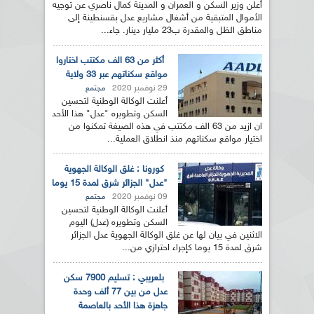
أعلن وزير السكن و العمران و المدينة كمال ناصري عن توجيه
الأموال المتبقية من أشغال مشاريع عدل بقسنطينة إلى
مناطق الظل والمقدرة ب23 مليار دينار. جاء...
أكثر من 63 الف مكتتب اختاروا
مواقع سكناتهم عبر 33 ولاية
29 نوفمبر 2020
مجتمع
أعلنت الوكالة الوطنية لتحسين
السكن وتطويره "عدل" هذا الأحد
ان ازيد من 63 الف مكتتب في هذه الصيغة تمكنوا من
اختيار مواقع سكناتهم منذ انطلاق العملية...
كورونا : غلق الوكالة الجهوية
"عدل" الجزائر شرق لمدة 15 يوما
09 نوفمبر 2020
مجتمع
أعلنت الوكالة الوطنية لتحسين
السكن وتطويره (عدل) اليوم
الاثنين في بيان لها عن غلق الوكالة الجهوية عدل الجزائر
شرق لمدة 15 يوما كإجراء احترازي من...
بلعريبي : تسليم 7900 سكن
عدل من بين 77 ألف وحدة
جاهزة هذا الأحد بالعاصمة