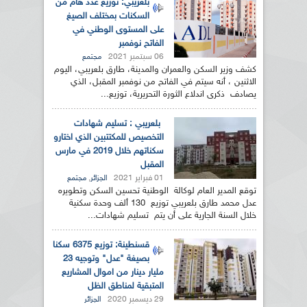
بلعريبي: توزيع عدد هام من
السكنات بمختلف الصيغ
على المستوى الوطني في
الفاتح نوفمبر
06 سبتمبر 2021
مجتمع
كشف وزير السكن والعمران والمدينة، طارق بلعريبي، اليوم
الاثنين ، أنه سيتم في الفاتح من نوفمبر المقبل، الذي
يصادف ذكرى اندلاع الثورة التحريرية، توزيع...
بلعريبي : تسليم شهادات
التخصيص للمكتتبين الذي اختارو
سكناتهم خلال 2019 في مارس
المقبل
01 فبراير 2021
,
الجزائر
مجتمع
توقع المدير العام لوكالة الوطنية تحسين السكن وتطويره
عدل محمد طارق بلعريبي توزيع 130 ألف وحدة سكنية
خلال السنة الجارية على أن يتم تسليم شهادات...
قسنطينة: توزيع 6375 سكنا
بصيغة "عدل" وتوجيه 23
مليار دينار من اموال المشاريع
المتبقية لمناطق الظل
29 ديسمبر 2020
الجزائر