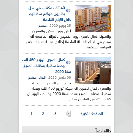
40 ألف مكتتب في عدل
يختارون مواقع سكناتهم
خلال الأيام القادمة
25 يونيو 2020
مجتمع
أعلن وزير السكن والعمران
والمدينة كمال ناصري يوم الخميس بالجزائر العاصمة أنه
سيتم في الأيام القليلة القادمة إطلاق عملية جديدة لاختيار
المواقع السكنية...
كمال ناصري: توزيع 450 ألف
وحدة سكنية بمختلف الصيغ
سنة 2020
06 مارس 2020
,
الجزائر
مجتمع
صرح وزير السكن والمدينة
والعمران كمال ناصري انه سيتم توزيع 450 الف وحدة
سكنية بمختلف الصيغ هذه السنة 2020 وكشف الوزير ان
65 بالمائة من المليون سكن...
الصفحات
الصفحة الأخيرة
3
2
1
طالع ايضاً