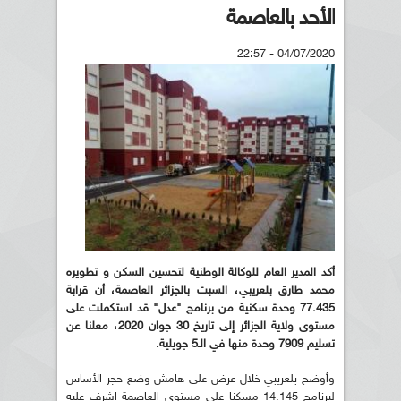
الأحد بالعاصمة
04/07/2020 - 22:57
أكد المدير العام للوكالة الوطنية لتحسين السكن و تطويره
محمد طارق بلعريبي، السبت بالجزائر العاصمة، أن قرابة
77.435 وحدة سكنية من برنامج "عدل" قد استكملت على
مستوى ولاية الجزائر إلى تاريخ 30 جوان 2020، معلنا عن
تسليم 7909 وحدة منها في الـ5 جويلية.
وأوضح بلعريبي خلال عرض على هامش وضع حجر الأساس
لبرنامج 14.145 مسكنا على مستوى العاصمة اشرف عليه