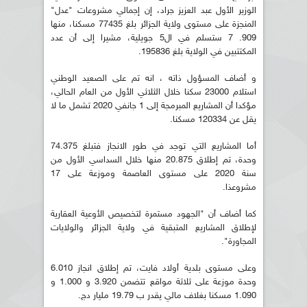
الوزير الأول عبد العزيز جراد، إن إجمالي مشروعات "عدل"
المنجزة على مستوى ولاية الجزائر بلغ 77435 مسكنا، منها
909. 7 ستسلم في ال5 جويلية، مشيرا إلى أن عدد
المكتتبين في الولاية بلغ 195836.
و أضاف المسؤول ذاته ، انه تم على الصعيد الوطني
استلام 23000 سكنا خلال الثلاثي الأول من العام الحالي،
مؤكدا أن المشاريع المبرمجة إلى 1 جانفي 2020 تشمل ما لا
يقل عن 120334 مسكنا.
أما المشاريع التي توجد في طور الانجاز فتبلغ 74.375
وحدة، تم إطلاق 20.875 منها خلال السداسي الأول من
سنة 2020 على مستوى العاصمة وموزعة على 17
مشروعذا.
كما أضاف أن "الجهود مستمرة لتخصيص الأوعية العقارية
لإطلاق المشاريع المتبقية في ولاية الجزائر والولايات
المجاورة".
وعلى مستوى بلدية أولاد فايت، تم إطلاق انجاز 6.010
وحدة موزعة على ثلاثة مواقع تتضمن 3.920 و 1.000 و
1.090 مسكنا بغلاف مالي يقدر ب 19.79 مليار دج.