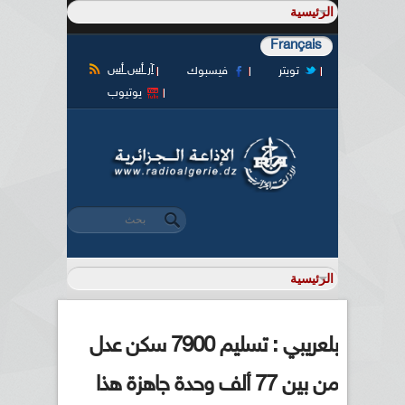
Français
آر أس أس
تويتر
فيسبوك
يوتيوب
‏بحث ‏
استمارة البحث
بلعريبي : تسليم 7900 سكن عدل
من بين 77 ألف وحدة جاهزة هذا