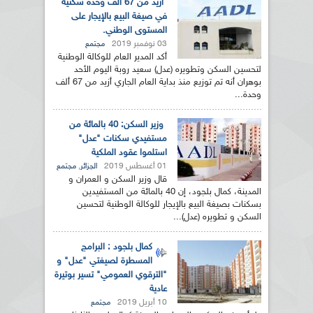
أزيد من 67 ألف وحدة سكنية
في صيغة البيع بالإيجار على
المستوى الوطني.
03 نوفمبر 2019
مجتمع
أكد المدير العام للوكالة الوطنية
لتحسين السكن وتطويره (عدل) سعيد روبة اليوم الأحد
بوهران أنه تم توزيع منذ بداية العام الجاري أزيد من 67 ألف
وحدة...
وزير السكن: 40 بالمائة من
مستفيدي سكنات "عدل"
استلموا عقود الملكية
01 أغسطس 2019
,
الجزائر
مجتمع
قال وزير السكن و العمران و
المدينة، كمال بلجود، إن 40 بالمائة من المستفيدين
بسكنات بصيغة البيع بالإيجار للوكالة الوطنية لتحسين
السكن و تطويره (عدل)...
كمال بلجود : البرامج
المسطرة لصيغتي "عدل" و
"الترقوي العمومي" تسير بوتيرة
عادية
10 أبريل 2019
مجتمع