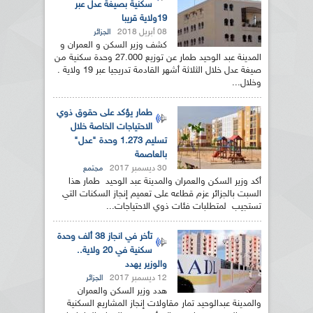
سكنية بصيغة عدل عبر
19ولاية قريبا
08 أبريل 2018
الجزائر
كشف وزير السكن و العمران و
المدينة عبد الوحيد طمار عن توزيع 27.000 وحدة سكنية من
صيغة عدل خلال الثلاثة أشهر القادمة تدريجيا عبر 19 ولاية .
وخلال...
طمار يؤكد على حقوق ذوي
الاحتياجات الخاصة خلال
تسليم 1.273 وحدة "عدل"
بالعاصمة
30 ديسمبر 2017
مجتمع
أكد وزير السكن والعمران والمدينة عبد الوحيد طمار هذا
السبت بالجزائر عزم قطاعه على تعميم إنجاز السكنات التي
تستجيب لمتطلبات فئات ذوي الاحتياجات...
تأخر في انجاز 38 ألف وحدة
سكنية في 20 ولاية..
والوزير يهدد
12 ديسمبر 2017
الجزائر
هدد وزير السكن والعمران
والمدينة عبدالوحيد تمار مقاولات إنجاز المشاريع السكنية