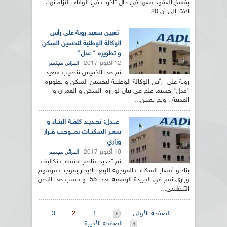
بفسخ العقود معها في حال تأخرت في الوفاء بالتزاماتها،
لافتا إلى أن 20...
تعيين سعيد روبة على رأس
الوكالة الوطنية لتحسين السكن
و تطويره " عدل"
12 أكتوبر 2017
,
الجزائر
مجتمع
تم هذا الخميس تنصيب سعيد
روبة على رأس الوكالة الوطنية لتحسين السكن و تطويره
"عدل" حسبما علم في بيان لوزارة السكن و العمران و
المدينة . وتم تعيين...
عـــدل: تحــديــد كلفــة البنــاء و
سعــر السكنــات بمـــوجـب قــرار
وزاري
10 أكتوبر 2017
,
الجزائر
مجتمع
تم تحديد عناصر احتساب تكاليف
بناء و أسعار السكنات الموجهة للبيع بالإيجار بموجب مرسوم
وزاري نشر في الجريدة الرسمية عدد 55. و حسب هذا النص
التنظيمي...
الصفحات
الصفحة الأولى
1
2
3
الصفحة الأخيرة