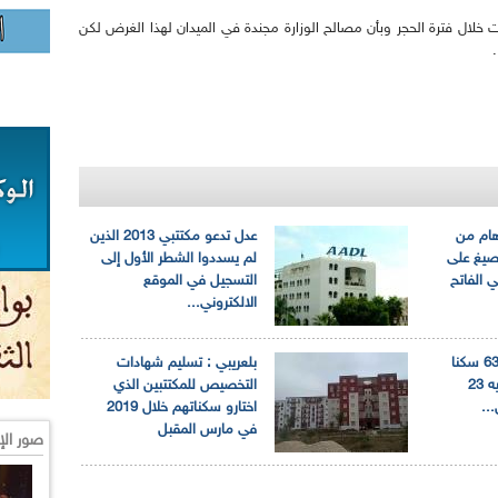
خلال فترة الحجر وبأن مصالح الوزارة مجندة في الميدان لهذا الغرض لكن
هام من
عدل تدعو مكتتبي 2013 الذين
صيغ على
لم يسددوا الشطر الأول إلى
 الفاتح
التسجيل في الموقع
الالكتروني...
قسنطينة: توزيع 6375 سكنا
بلعريبي : تسليم شهادات
بصيغة "عدل" وتوجيه 23
التخصيص للمكتتبين الذي
...
اختارو سكناتهم خلال 2019
في مارس المقبل
صور الإ