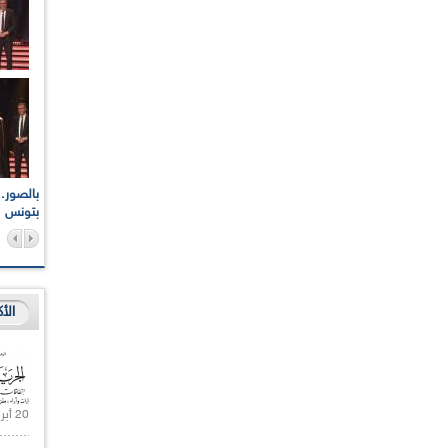
اعات الوطنية والجهوية
الإذاعة الجزائرية تقف دقيقة صمت ترحما على أرواح شهداء
ر 2021
17 أكتوبر 1961
بتونس
الأ
20 أبريل 2021 |