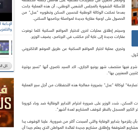
واوضح ناصري في تصريحات صحفية على هامش جلسة مخصصة
للأسئلة الشفوية بالمجلس الشعبي الوطني، أن هذه العملية جاءت
بعدما تمكنت الوكالة الوطنية لتحسين السكن وتطويره "عدل" من
الحصول على اوعية عقارية جديدة لمواصلة برنامجها السكني.
والتلفزي
وسيتم إطلاق عمليات اخرى لاختيار المواقع السكنية كلما توفرت
عقارات جديدة إلى غاية آخر مكتتب في البرنامج، يضيف الوزير.
وتجري عملية اختيار المواقع السكنية عن طريق الموقع الالكتروني
أول.
كل ال
 فيها منتصف شهر يونيو الجاري، اكد السيد ناصري أنها "تسير بوتيرة
ين المعنيين بها".
 "صارمة" لوكالة "عدل" بضرورة معالجة هذه التحفظات من أجل سير العملية
لسكن، شدد الوزير على ضرورة احترام التدابير الوقائية ضد وباء كورونا
 الكبير المسجل بالنظر لتوقف المشاريع لعدة أشهر".
ن يلتزموا بتدابير الوقاية والتي أصبحت أكثر من ضرورية. علينا الوقوف يدا
مشاريع المتوقفة وإطلاق مشاريع جديدة لفائدة المواطن الذي يعلم جيدا أن