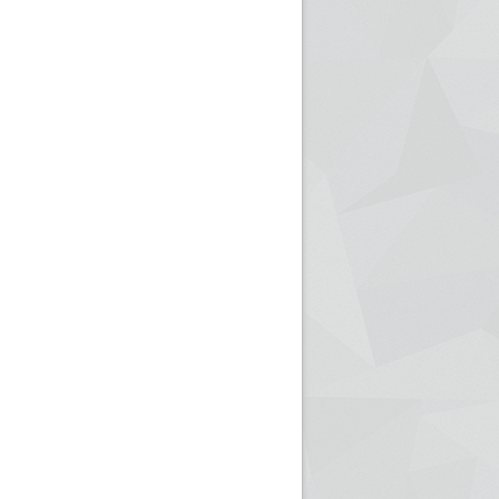
ريم الإذاعة الجزائرية للرياضيين البارالمبيين المتوجين
بالصور... اللقاء الوطني لمديري الإذ
اليات في طوكيو
حول مرافقة وتغطية الإنتخابات المحلية لـ27 نوفمب