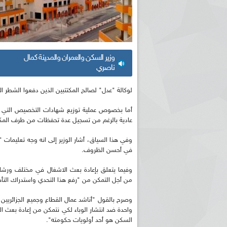
وزير السكن والعمران والمدينة كمال
ناصري
لوكالة "عدل" لصالح المكتتبين الذين دفعوا الشطر ال
أما بخصوص عملية توزيع شهادات التخصيص التي شرع
عادية بالرغم من تسجيل عدة تحفظات من طرف المكتتب
وفي هذا السياق، أشار الوزير إلى انه وجه تعليمات
في أحسن الظروف.
وفيما يتعلق بإعادة بعث الاشغال في مختلف ورشات ا
من أجل التمكن من "رفع هذا التحدي واستدراك التأخر
وصرح بالقول "أناشد عمال القطاع وجميع الجزائريين بأ
واحدة ضد انتشار الوباء لكي نتمكن من إعادة بعث ال
السكن هو أحد أولويات حكومته".