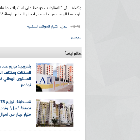
وأضاف بأن "المقاولات حريصة على استدراك ما فات 
بلوغ هذا الهدف مرتبط بمدى احترام التدابير الوقائية".
وسوم:
,
عدل
اختيار المواقع السكنية
مجتمع
طالع ايضاً
بلعريبي: توزيع عدد 
السكنات بمختلف ال
المستوى الوطني في
نوفمبر
مليار دينار من اموال