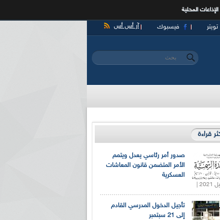
الإذاعات المحلية
آر أس أس
تويتر
فيسبوك
‏بحث ‏
استمارة البحث
كثر قراءة
صدور أمر رئاسي يعدل ويتمم
الأمر المتضمن قانون المعاشات
العسكرية
تأجيل الدخول المدرسي القادم
إلى 21 سبتمبر