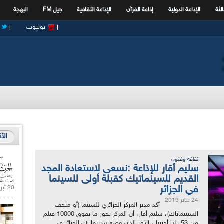
الثة
الإذاعة الدولية
إذاعة القرآن
الإذاعة الثقافية
جيل FM
البهجة
يوتيوب
الأ
ثقافة وفنون
سليم أقار للإذاعة :نسعى لاستعادة المجد
القديم للسينماتيك كقبلة أولى للسينما
في الجزائر
20 أبريل 2021 |
24 يناير 2019
أكد مدير المركز الجزائري للسينما (أو متحف
السينيماتاك)، سليم أقار، أن المركز يحوز ما يفوق 10000 فيلم
من 53 بلدا أجنبيا ، الأمر الذي وضع سينيماتاك الجزائر في