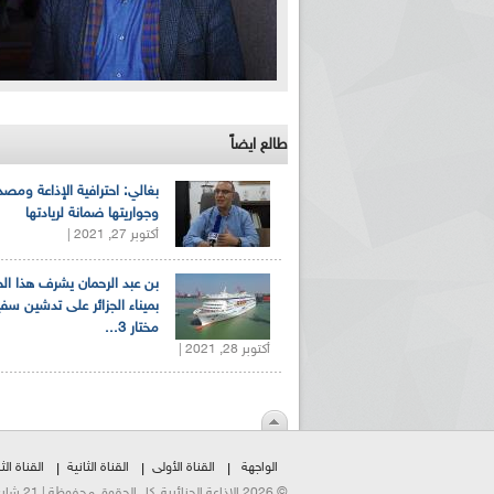
طالع ايضاً
بغالي: احترافية الإذاعة ومصد
وجواريتها ضمانة لريادتها
أكتوبر 27, 2021 |
بن عبد الرحمان يشرف هذا ا
بميناء الجزائر على تدشين سف
مختار 3...
أكتوبر 28, 2021 |
الواجهة
القناة الأولى
القناة الثانية
القناة الثا
© 2026 الإذاعة الجزائرية. كل الحقوق محفوظة | 21 شارع الشهداء | هاتف:023500301 | فاكس:021230823/25