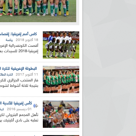
كاس أمم إفريقيا: إقصاء 
18 أكتوبر 2018
رياضة
أقصت الكونفدرالية الإفري
إفريقيا-2018 للسيدات بعد إشراكها للاعبة آنات جاكي كيسومو ...
البطولة الإفريقية للكرة ال
11 أكتوبر 2017
الكرة الطائ
فاز المنتخب الجزائري للك
بنتيجة ثلاثة أشواط لشوطين اثنين (14-25), (
كأس إفريقيا للأندية ا
01 ديسمبر 2016
كرة
تأهل المجمع البترولي لكرة
تغلبه على نادي أتليتيك بولي