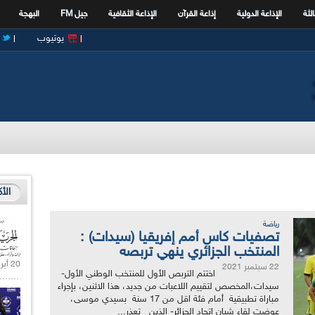
الثة
الإذاعة الدولية
إذاعة القرآن
الإذاعة الثقافية
جيل FM
البهجة
يوتيوب
الأ
رياضة
تصفيات كاس أمم إفريقيا (سيدات) :
المنتخب الجزائري ينهي تربصه
20 أبريل 2021 |
22 سبتمبر 2021
اختتم التربص الأول للمنتخب الوطني الأول-
سيدات،المخصص لتقييم اللاعبات من جديد، هذا الاثنين، بإجراء
مباراة تطبيقية أمام فئة اقل من 17 سنة بسيدي موسى،
عوضت لقاء شبان اتحاد الجزائر- الذين تعذر...