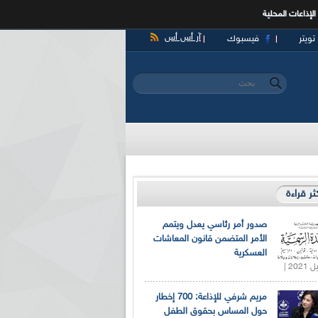
الإذاعات المحلية
آر أس أس
تويتر
فيسبوك
‏بحث ‏
استمارة البحث
كثر قراءة
صدور أمر رئاسي يعدل ويتمم
الأمر المتضمن قانون المعاشات
العسكرية
مريم شرفي للإذاعة: 700 إخطار
حول المساس بحقوق الطفل