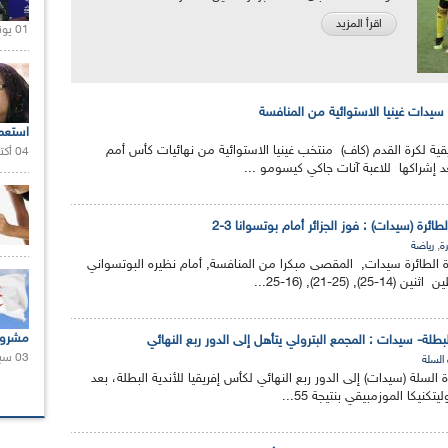
اقرأ المزيد
01 يونيو 2021 |
سيدات غينيا الاستوائية من المنافسة
استعم
قية لكرة القدم (كاف) منتخب غينيا الاستوائية من نهائيات كأس أمم
04 أكتوبر 2020 |
طائرة (سيدات) : فوز الجزائر أمام بوتسوانا 3-2
,
رة
رياضة
رة الطائرة سيدات, المقصى مبكرا من المنافسة, أمام نظيره البوتسواني
25-21), (16-25...
مشروع
لبطلة- سيدات : المجمع البترولي يتأهل إلى الدور ربع النهائي
03 سبتمبر 2020 |
 السلة
 السلة (سيدات) إلى الدور ربع النهائي لكأس إفريقيا للأندية البطلة، بعد
تكنيكا الموزمبيقي بنتيجة 55...