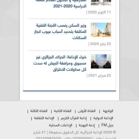
المدرسية و الدخول القادم للسنة
الدراسية 2020-2021
11 أكتوبر 2020 |
وزير السكن ينصب اللجنة التقنية
المكلفة بتحديد أسباب عيوب انجاز
السكنات
22 يناير 2020 |
خبراء للإذاعة: الحراك الجزائري غير
مسبوق ومرافقة الجيش له سدت
كل محاولات الاختراق
22 فبراير 2021 |
الواجهة
القناة الأولى
القناة الثانية
القناة الثالثة
الإذاعة الدولية
إذاعة القرآن الكريم
الإذاعة الثقافة
جيل FM
إذعة البهجة
الإذاعات المحلية
© 2026 الإذاعة الجزائرية. كل الحقوق محفوظة | 21 شارع
الشهداء | هاتف:023500301 | فاكس:021230823/25