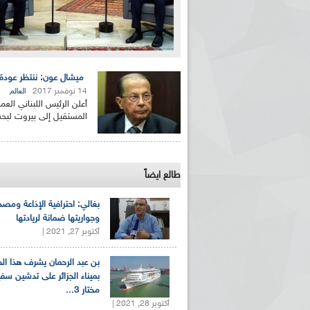
ميشال عون: ننتظر عودة
14 نوفمبر 2017
العالم
أعلن الرئيس اللبناني العم
المستقيل إلى بيروت لبح
طالع ايضاً
بغالي: احترافية الإذاعة ومصد
وجواريتها ضمانة لريادتها
أكتوبر 27, 2021 |
بن عبد الرحمان يشرف هذا ا
بميناء الجزائر على تدشين سف
مختار 3...
أكتوبر 28, 2021 |