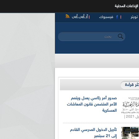
الإذاعات المحلية
آر أس أس
تويتر
فيسبوك
‏بحث ‏
استمارة البحث
كثر قراءة
صدور أمر رئاسي يعدل ويتمم
الأمر المتضمن قانون المعاشات
العسكرية
تأجيل الدخول المدرسي القادم
إلى 21 سبتمبر