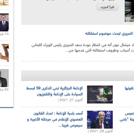
اقرأ المزيد
 الحريري لبحث موضوع استقالته
10 فبراير 2021 |
اد ميشال عون أنه في انتظار عودة سعد الحريري رئيس الوزراء اللبناني
ث أسباب وظروف استقالته التي قدمها من...
اقيتها
الإذاعة الجزائرية تحي الذكرى 59 لبسط
04 مارس 2020 |
السيادة على الإذاعة والتلفزيون
أكتوبر 27, 2021 |
لخميس
أحمد بلدية للإذاعة : اعداد القانون
ينة "باجي
العضوي للإعلام في مرحلته الأخيرة و
سيعرض قريبا...
أكتوبر 28, 2021 |