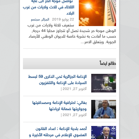
تواصل موجة الحر الى غاية
الثلاثاء في ثلاث ولايات من غرب
البلاد
22 يوليو 2019
,
الجزائر
مجتمع
ستعرف ثلاثة ولايات من غرب
الوطن موجة حر شديدة تصل أو تتجاوز محليا 44 درجة,
حسب ما أفادت به نشرية خاصة للديوان الوطني للأرصاد
الجوية. ويتعلق الامر...
طالع ايضاً
الإذاعة الجزائرية تحي الذكرى 59 لبسط
السيادة على الإذاعة والتلفزيون
أكتوبر 27, 2021 |
بغالي: احترافية الإذاعة ومصداقيتها
وجواريتها ضمانة لريادتها
أكتوبر 27, 2021 |
أحمد بلدية للإذاعة : اعداد القانون
العضوي للإعلام في مرحلته الأخيرة و