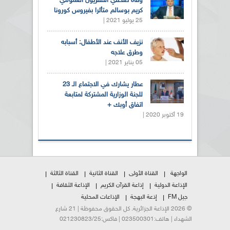
وفاة صحفي التلفزيون العمومي
كريم بوسالم متأثرا بفيروس كورونا
25 يوليو 2021 |
نزيف الأنف عند الأطفال: أسبابه
وطرق علاجه
05 يناير 2021 |
عطار يشارك في الاجتماع الـ 23
للجنة الوزارية المشتركة لمتابعة
اتفاق أوبك +
19 أكتوبر 2020 |
الواجهة
القناة الأولى
القناة الثانية
القناة الثالثة
الإذاعة الدولية
إذاعة القرآن الكريم
الإذاعة الثقافة
جيل FM
إذعة البهجة
الإذاعات المحلية
© 2026 الإذاعة الجزائرية. كل الحقوق محفوظة | 21 شارع
الشهداء | هاتف:023500301 | فاكس:021230823/25