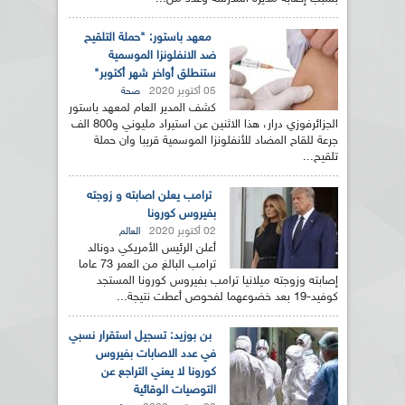
معهد باستور: "حملة التلقيح
ضد الانفلونزا الموسمية
ستنطلق أواخر شهر أكتوبر"
05 أكتوبر 2020
صحة
كشف المدير العام لمعهد باستور
الجزائرفوزي درار، هذا الاثنين عن استيراد مليوني و800 الف
جرعة للقاح المضاد للأنفلونزا الموسمية قريبا وان حملة
تلقيح...
ترامب يعلن اصابته و زوجته
بفيروس كورونا
02 أكتوبر 2020
العالم
أعلن الرئيس الأمريكي دونالد
ترامب البالغ من العمر 73 عاما
إصابته وزوجته ميلانيا ترامب بفيروس كورونا المستجد
كوفيد-19 بعد خضوعهما لفحوص أعطت نتيجة...
بن بوزيد: تسجيل استقرار نسبي
في عدد الاصابات بفيروس
كورونا لا يعني التراجع عن
التوصيات الوقائية