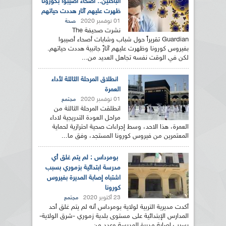
الباحثين.. أصحاء أصيبوا بكورونا
ظهرت عليهم آثار هددت حياتهم
01 نوفمبر 2020
صحة
نشرت صحيفة The
Guardian تقريراً حول شباب وشابات أصحاء أصيبوا
بفيروس كورونا وظهرت عليهم آثارٌ جانبية هددت حياتهم.
لكن في الوقت نفسه تجاهل العديد من...
انطلاق المرحلة الثالثة لأداء
العمرة
01 نوفمبر 2020
مجتمع
انطلقت المرحلة الثالثة من
مراحل العودة التدريجية لاداء
العمرة، هذا الاحد، وسط إجراءات صحية احترازية لحماية
المعتمرين من فيروس كورونا المستجد، وفق ما...
بومرداس : لم يتم غلق أي
مدرسة ابتدائية بزموري بسبب
اشتباه إصابة المديرة بفيروس
كورونا
23 أكتوبر 2020
مجتمع
أكدت مديرية التربية لولاية بومرداس أنه لم يتم غلق أحد
المدارس الإبتدائية على مستوى بلدية زموري -شرق الولاية-
بسبب إصابة مديرة المدرسة وعدد من...