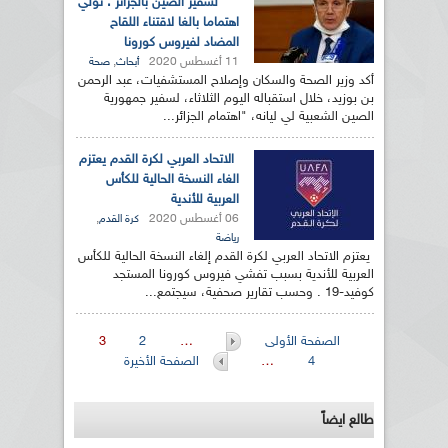
لسفير الصين بالجزائر : نولي
اهتماما بالغا لاقتناء اللقاح
المضاد لفيروس كورونا
11 أغسطس 2020
,
أبحاث
صحة
أكد وزير الصحة والسكان وإصلاح المستشفيات، عبد الرحمن
بن بوزيد، خلال استقباله اليوم الثلاثاء، لسفير جمهورية
الصين الشعبية لي ليانه، "اهتمام الجزائر...
الاتحاد العربي لكرة القدم يعتزم
الغاء النسخة الحالية للكأس
العربية للأندية
06 أغسطس 2020
,
كرة القدم
رياضة
يعتزم الاتحاد العربي لكرة القدم إلغاء النسخة الحالية للكأس
العربية للأندية بسبب تفشي فيروس كورونا المستجد
كوفيد-19 . وحسب تقارير صحفية، سيجتمع...
الصفحات
الصفحة الأولى
…
2
3
4
…
الصفحة الأخيرة
طالع ايضاً