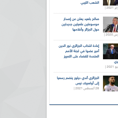
الشعب الليبي
صالح بلعيد يعلن عن إصدار
موسوعتين علميتين جديدتين
حول الجزائر وأعلامها
إعادة انتخاب الجزائري نور الدين
أمير عضوا في لجنة الأمم
المتحدة للقضاء على التمييز
ري
الجزائري أندي ديلور ينضم رسميا
إلى أولمبيك نيس
28 أغسطس 2021 |