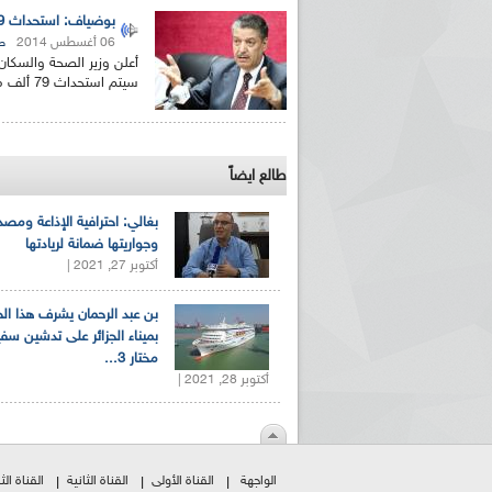
بوضياف: استحداث 79 ألف منصب شغل و قانون الصحة الجديد جاهز وسيرسل إلى 19 نقابة
06 أغسطس 2014
ص
أعلن وزير الصحة والسكان
سيتم استحداث 79 ألف منصب شغل جديد في القطاع خلال سنتي 2015-2017...
طالع ايضاً
بغالي: احترافية الإذاعة ومصد
وجواريتها ضمانة لريادتها
أكتوبر 27, 2021 |
بن عبد الرحمان يشرف هذا ا
بميناء الجزائر على تدشين سف
مختار 3...
أكتوبر 28, 2021 |
الواجهة
القناة الأولى
القناة الثانية
القناة الثا