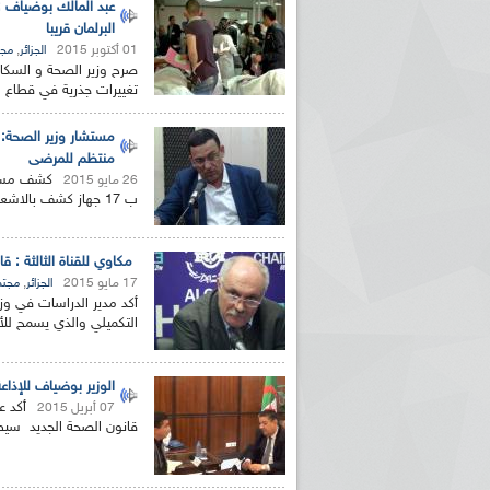
عبد المالك بوضياف : 
البرلمان قريبا
01 أكتوبر 2015
,
الجزائر
مجت
صرح وزير الصحة و السكا
تغييرات جذرية في قطاع ا
مستشار وزير الصحة: 
منتظم للمرضى
كشف مستشا
26 مايو 2015
ب 17 جهاز كشف بالاشعة و سيتم في هذا الشان تزويد مستشقى قسنطينة و البليدة...
مكاوي للقناة الثالثة : 
17 مايو 2015
,
الجزائر
مجتم
أكد مدير الدراسات في وز
التكميلي والذي يسمح للأ
الوزير بوضياف للإذاعة
أكد ع
07 أبريل 2015
قانون الصحة الجديد سيط