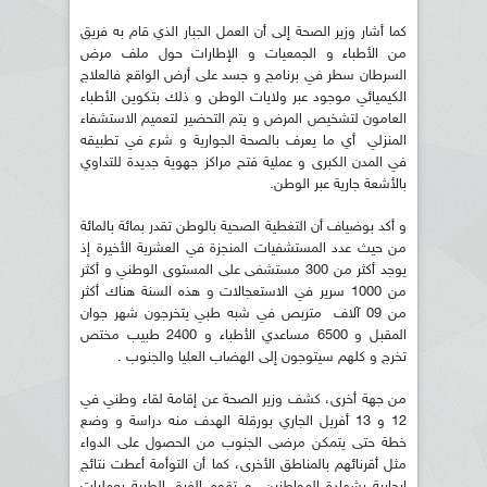
كما أشار وزير الصحة إلى أن العمل الجبار الذي قام به فريق
من الأطباء و الجمعيات و الإطارات حول ملف مرض
السرطان سطر في برنامج و جسد على أرض الواقع فالعلاج
الكيميائي موجود عبر ولايات الوطن و ذلك بتكوين الأطباء
العامون لتشخيص المرض و يتم التحضير لتعميم الاستشفاء
المنزلي أي ما يعرف بالصحة الجوارية و شرع في تطبيقه
في المدن الكبرى و عملية فتح مراكز جهوية جديدة للتداوي
بالأشعة جارية عبر الوطن.
و أكد بوضياف أن التغطية الصحية بالوطن تقدر بمائة بالمائة
من حيث عدد المستشفيات المنجزة في العشرية الأخيرة إذ
يوجد أكثر من 300 مستشفى على المستوى الوطني و أكثر
من 1000 سرير في الاستعجالات و هذه السنة هناك أكثر
من 09 آلاف متربص في شبه طبي يتخرجون شهر جوان
المقبل و 6500 مساعدي الأطباء و 2400 طبيب مختص
تخرج و كلهم سيتوجون إلى الهضاب العليا والجنوب .
من جهة أخرى، كشف وزير الصحة عن إقامة لقاء وطني في
12 و 13 أفريل الجاري بورقلة الهدف منه دراسة و وضع
خطة حتى يتمكن مرضى الجنوب من الحصول على الدواء
مثل أقرنائهم بالمناطق الأخرى، كما أن التوأمة أعطت نتائج
إيجابية بشهادة المواطنين ،و تقوم الفرق الطبية بعمليات