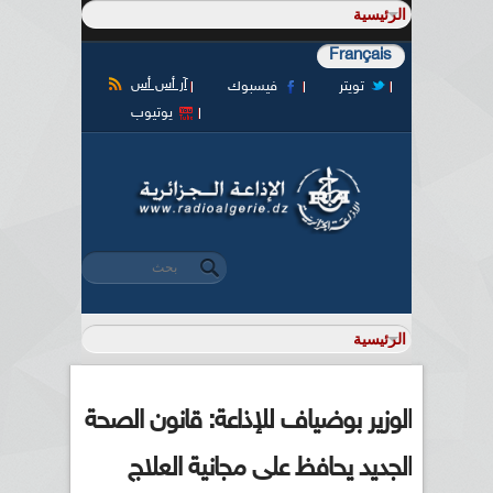
Français
آر أس أس
تويتر
فيسبوك
يوتيوب
‏بحث ‏
استمارة البحث
الوزير بوضياف للإذاعة: قانون الصحة
الجديد يحافظ على مجانية العلاج