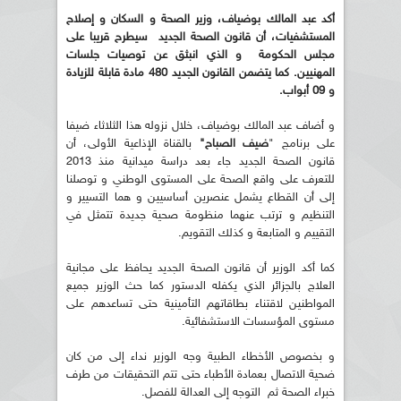
أكد عبد المالك بوضياف
،
وزير الصحة و السكان و إصلاح
المستشفيات، أن قانون الصحة الجديد سيطرح قريبا على
مجلس الحكومة و الذي انبثق عن توصيات جلسات
المهنيين. كما يتضمن القانون الجديد 480 مادة قابلة للزيادة
و 09 أبواب.
و أضاف عبد المالك بوضياف، خلال نزوله هذا الثلاثاء ضيفا
على برنامج "
ضيف الصباح"
بالقناة الإذاعية الأولى، أن
قانون الصحة الجديد جاء بعد دراسة ميدانية منذ 2013
للتعرف على واقع الصحة على المستوى الوطني و توصلنا
إلى أن القطاع يشمل عنصرين أساسيين و هما التسيير و
التنظيم و ترتب عنهما منظومة صحية جديدة تتمثل في
التقييم و المتابعة و كذلك التقويم.
كما أكد الوزير أن قانون الصحة الجديد يحافظ على مجانية
العلاج بالجزائر الذي يكفله الدستور كما حث الوزير جميع
المواطنين لاقتناء بطاقاتهم التأمينية حتى تساعدهم على
مستوى المؤسسات الاستشفائية.
و بخصوص الأخطاء الطبية وجه الوزير نداء إلى من كان
ضحية الاتصال بعمادة الأطباء حتى تتم التحقيقات من طرف
خبراء الصحة ثم التوجه إلى العدالة للفصل.