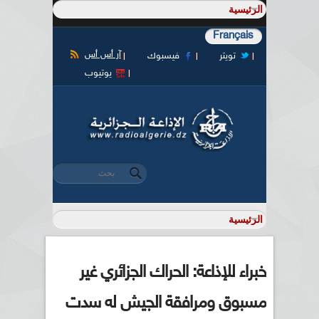
Français
آر أس أس
تويتر
فيسبوك
يوتيوب
‏بحث ‏
استمارة البحث
خبراء للإذاعة: الحراك الجزائري غير
مسبوق ومرافقة الجيش له سدت