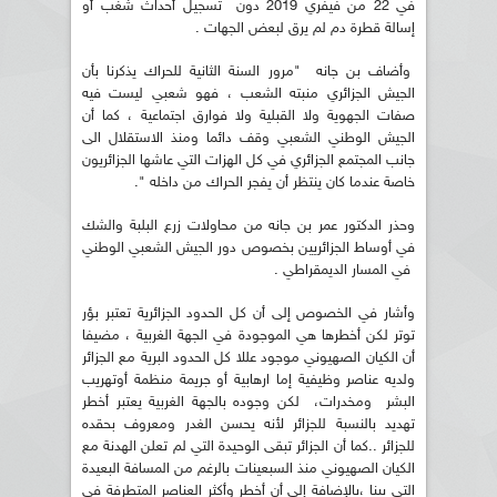
في 22 من فيفري 2019 دون تسجيل أحداث شغب أو
إسالة قطرة دم لم يرق لبعض الجهات .
وأضاف بن جانه "مرور السنة الثانية للحراك يذكرنا بأن
الجيش الجزائري منبته الشعب ، فهو شعبي ليست فيه
صفات الجهوية ولا القبلية ولا فوارق اجتماعية ، كما أن
الجيش الوطني الشعبي وقف دائما ومنذ الاستقلال الى
جانب المجتمع الجزائري في كل الهزات التي عاشها الجزائريون
خاصة عندما كان ينتظر أن يفجر الحراك من داخله ".
وحذر الدكتور عمر بن جانه من محاولات زرع البلبة والشك
في أوساط الجزائريين بخصوص دور الجيش الشعبي الوطني
في المسار الديمقراطي .
وأشار في الخصوص إلى أن كل الحدود الجزائرية تعتبر بؤر
توتر لكن أخطرها هي الموجودة في الجهة الغربية ، مضيفا
أن الكيان الصهيوني موجود عللا كل الحدود البرية مع الجزائر
ولديه عناصر وظيفية إما ارهابية أو جريمة منظمة أوتهريب
البشر ومخدرات، لكن وجوده بالجهة الغربية يعتبر أخطر
تهديد بالنسبة للجزائر لأنه يحسن الغدر ومعروف بحقده
للجزائر ..كما أن الجزائر تبقى الوحيدة التي لم تعلن الهدنة مع
الكيان الصهيوني منذ السبعينات بالرغم من المسافة البعيدة
التي بينا ،بالإضافة إلى أن أخطر وأكثر العناصر المتطرفة في