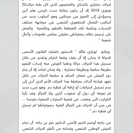
لحراك حضاري بالشكل والمضمون الذي كان عليه حراك22
فيفري 2019 إلا أن يكون بمثابة حدث تاريخي هام أدى
وسيؤدي إلى التمييز بين مرحلتين وهو أسلوب جديد من
أساليب النضال الجماهيري الشعبي في مواجهة مختلف
التحديات وخاصة تلك المتعلقة بالتطور وبالتنمية والعمل
على ترسيخ نظام ديمقراطي حقيقي يعكس طموحات وآمال
شعبية ".
ويتابع لوراري قائلا " الدستور باعتباره القانون الأسمى
للدولة لا يمكن إلا أن يقف وقفة احترام وتقدير من خلال
تسجيل هذا الحراك حراكا وطنيا الغرض منه إحداث التغيير
بطريقة سلمية وبطريقة حضارية ، ولا يمكن لجاحد إلا أن ينكر
دور الجيش في ضمان السلم و سلمية الحراك من خلال
تعهد قيادته آنذاك بمرافقة هذا الحراك الأمر الذي أدى إلى
عدم تسجيل انحرافات أو إراقة أي قطرة دم وهو شيء جديد
لم تعرفه أي دول أو شعوب أخرى ولا الجزائر وقد رأينا
الكوارث التي وقعت في قضية السترات الصفراء بفرنسا ...
في حين أن الحراك في الجزائر الفتية ديموقراطيا لم تسجل
أي قطرة دم " .
من جانبه أوضح الخبير الأمني الدكتور عمر بن جانه أن نجاح
الجيش الوطني الشعبي وتمكنه من تأطير الحراك الشعبي