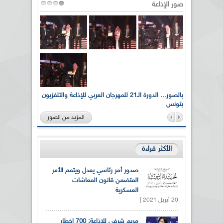
صور الإذاعة
لى أرواح
بالصور... الدورة الـ21 للمهرجان العربي للإذاعة والتلفزيون
بتونس
المزيد من الصور
الأكثر قراءة
صدور أمر رئاسي يعدل ويتمم الأمر
المتضمن قانون المعاشات
العسكرية
20 أبريل 2021 |
مريم شرفي للإذاعة: 700 إخطار