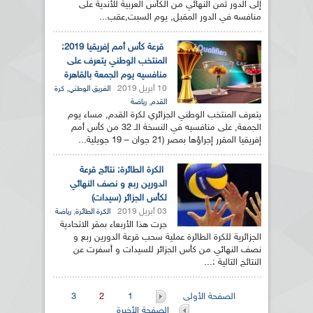
إلى الدور ثمن النهائي من الكأس العربية للأندية على
منافسه في الدور المقبل, يوم السبت,عقب...
قرعة كأس أمم إفريقيا 2019:
المنتخب الوطني يتعرف على
منافسيه يوم الجمعة بالقاهرة
10 أبريل 2019
,
الفريق الوطني
كرة
,
القدم
رياضة
يتعرف المنتخب الوطني الجزائري لكرة القدم, مساء يوم
الجمعة, على منافسيه في النسخة الـ 32 من كأس أمم
إفريقيا المقرر إجراؤها بمصر (21 جوان – 19 جويلية...
الكرة الطائرة: نتائج قرعة
الدورين ربع و نصف النهائي
لكأس الجزائر (سيدات)
03 أبريل 2019
,
الكرة الطائرة
رياضة
جرت هذا الأربعاء بمقر الاتحادية
الجزائرية للكرة الطائرة عملية سحب قرعة الدورين ربع و
نصف النهائي من كأس الجزائر للسيدات و أسفرت عن
النتائج التالية :...
الصفحات
الصفحة الأولى
1
2
3
الصفحة الأخيرة