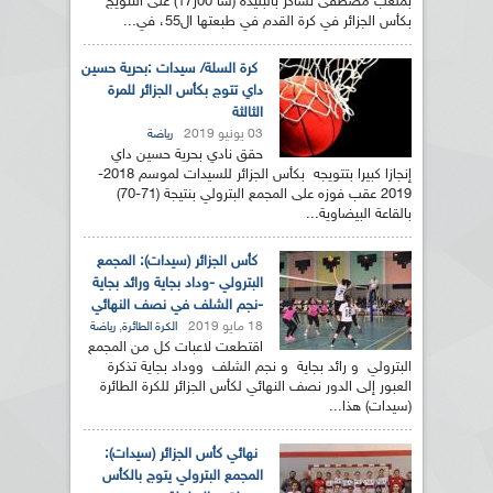
بملعب مصطفى تشاكر بالبليدة (سا 00ر17) على التتويج
بكأس الجزائر في كرة القدم في طبعتها ال55، في...
كرة السلة/ سيدات :بحرية حسين
داي تتوج بكأس الجزائر للمرة
الثالثة
03 يونيو 2019
رياضة
حقق نادي بحرية حسين داي
إنجازا كبيرا بتتويجه بكأس الجزائر للسيدات لموسم 2018-
2019 عقب فوزه على المجمع البترولي بنتيجة (71-70)
بالقاعة البيضاوية...
كأس الجزائر (سيدات): المجمع
البترولي -وداد بجاية ورائد بجاية
-نجم الشلف في نصف النهائي
18 مايو 2019
,
الكرة الطائرة
رياضة
اقتطعت لاعبات كل من المجمع
البترولي و رائد بجاية و نجم الشلف ووداد بجاية تذكرة
العبور إلى الدور نصف النهائي لكأس الجزائر للكرة الطائرة
(سيدات) هذا...
نهائي كأس الجزائر (سيدات):
المجمع البترولي يتوج بالكأس