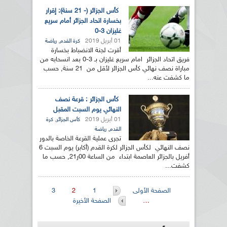
كأس الجزائر (- 21 سنة): إقرار
بخسارة اتحاد الجزائر أمام سريع
غليزان 3-0
01 أبريل 2019
,
كرة القدم
رياضة
أقرت لجنة الانضباط بخسارة
فريق اتحاد الجزائر امام سريع غليزان بـ 3-0 بعد انسحابه من
مباراة نصف نهائي كأس الجزائر لأقل من 21 سنة, حسب
ما كشفت عنه...
كأس الجزائر : قرعة نصف
النهائي يوم السبت المقبل
01 أبريل 2019
,
كأس الجزائر
كرة
,
القدم
رياضة
تجرى عملية القرعة الخاصة بالدور
نصف النهائي لكأس الجزائر لكرة القدم (أكابر) يوم السبت 6
أفريل بالجزائر العاصمة ابتداء من الساعة 00ر21, حسب ما
كشفت...
الصفحات
الصفحة الأولى
1
2
3
…
الصفحة الأخيرة