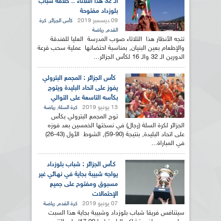
الـ 32 هذا الثلاثاء .. خلافة شباب
بلوزداد مفتوحة
09 ديسمبر 2019
,
كأس الجزائر
كرة
,
القدم
رياضة
تتجه الأنظار هذا الثلاثاء صوب المدرسة العليا للفندقة
والإطعام بعين البنيان, بمناسبة احتضانها عملية سحب قرعة
الدورين الـ 32 والـ 16 لكأس الجزائر...
كأس الجزائر : المجمع البترولي
يفوز على اتحاد البليدة ويتوج
بكأسه التاسعة على التوالي
13 يونيو 2019
,
كرة السلة
رياضة
توج المجمع البترولي بكأس
الجزائر لكرة السلة (رجال) في نسختها الخمسين بعد فوزه
على اتحاد البليدة, بنتيجة (90-59), الشوط الأول (43-26)
في المباراة...
كـأس الجزائر : شباب بلوزداد
يواجه شبيبة بجاية في نهـائي غير
مسبوق ومفتوح على جميع
الإحتمالات
07 يونيو 2019
,
كرة القدم
رياضة
سيتنافس فريقا شباب بلوزداد وشبيبة بجاية هذا السبت