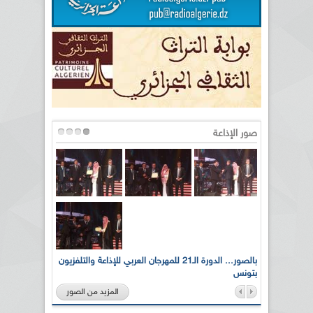
صور الإذاعة
لى أرواح
بالصور... الدورة الـ21 للمهرجان العربي للإذاعة والتلفزيون
بتونس
المزيد من الصور