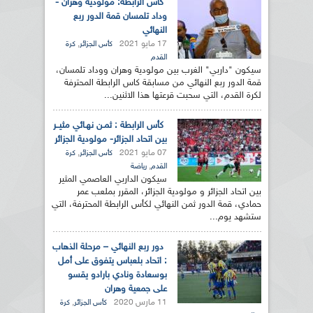
كاس الرابطة: مولودية وهران -
وداد تلمسان قمة الدور ربع
النهائي
17 مايو 2021
,
كأس الجزائر
كرة
القدم
سيكون "داربي" الغرب بين مولودية وهران ووداد تلمسان،
قمة الدور ربع النهائي من مسابقة كاس الرابطة المحترفة
لكرة القدم، التي سحبت قرعتها هذا الاثنين...
كأس الرابطة : ثمـن نهـائي مثيــر
بين اتحاد الجزائر- مولودية الجزائر
07 مايو 2021
,
كأس الجزائر
كرة
,
القدم
رياضة
سيكون الداربي العاصمي المثير
بين اتحاد الجزائر و مولودية الجزائر، المقرر بملعب عمر
حمادي، قمة الدور ثمن النهائي لكأس الرابطة المحترفة، التي
ستشهد يوم...
دور ربع النهائي – مرحلة الذهاب
: اتحاد بلعباس يتفوق على أمل
بوسعادة ونادي بارادو يقسو
على جمعية وهران
11 مارس 2020
,
كأس الجزائر
كرة