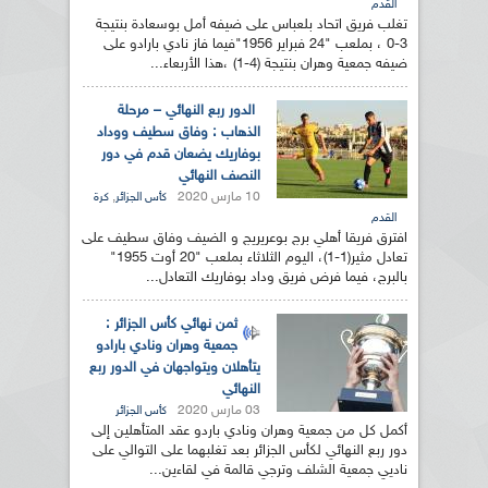
القدم
تغلب فريق اتحاد بلعباس على ضيفه أمل بوسعادة بنتيجة
3-0 ، بملعب "24 فبراير 1956"فيما فاز نادي بارادو على
ضيفه جمعية وهران بنتيجة (4-1) ،هذا الأربعاء...
الدور ربع النهائي – مرحلة
الذهاب : وفاق سطيف ووداد
بوفاريك يضعان قدم في دور
النصف النهائي
10 مارس 2020
,
كأس الجزائر
كرة
القدم
افترق فريقا أهلي برج بوعريريج و الضيف وفاق سطيف على
تعادل مثير(1-1)، اليوم الثلاثاء بملعب "20 أوت 1955"
بالبرج، فيما فرض فريق وداد بوفاريك التعادل...
ثمن نهائي كأس الجزائر :
جمعية وهران ونادي بارادو
يتأهلان ويتواجهان في الدور ربع
النهائي
03 مارس 2020
كأس الجزائر
أكمل كل من جمعية وهران ونادي باردو عقد المتأهلين إلى
دور ربع النهائي لكأس الجزائر بعد تغلبهما على التوالي على
ناديي جمعية الشلف وترجي قالمة في لقاءين...