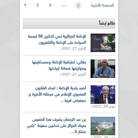
الصفحات
الصفحة الأخيرة
…
3
2
1
طالع ايضاً
الإذاعة الجزائرية تحي الذكرى 59 لبسط
السيادة على الإذاعة والتلفزيون
أكتوبر 27, 2021 |
بغالي: احترافية الإذاعة ومصداقيتها
وجواريتها ضمانة لريادتها
أكتوبر 27, 2021 |
أحمد بلدية للإذاعة : اعداد القانون
العضوي للإعلام في مرحلته الأخيرة و
سيعرض قريبا...
أكتوبر 28, 2021 |
بن عبد الرحمان يشرف هذا الخميس
بميناء الجزائر على تدشين سفينة "باجي
مختار 3...