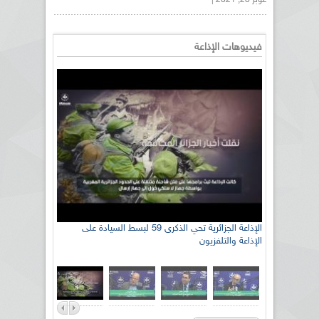
أكتوبر 28, 2021 |
فيديوهات الإذاعة
رئيس اللجنة الوطنية الجزائرية للتضامن مع الشعب
الإذاعة الجزائرية تحي الذكرى 59 لبسط السيادة على
الإذاعة والتلفزيون
الصحراوي السيد سعيد العياشي