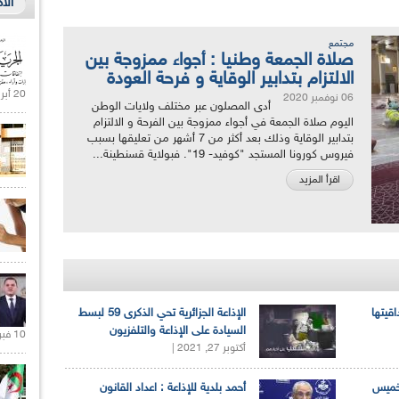
الأ
مجتمع
صلاة الجمعة وطنيا : أجواء ممزوجة بين
الالتزام بتدابير الوقاية و فرحة العودة
20 أبريل 2021 |
06 نوفمبر 2020
أدى المصلون عبر مختلف ولايات الوطن
اليوم صلاة الجمعة في أجواء ممزوجة بين الفرحة و الالتزام
بتدابير الوقاية وذلك بعد أكثر من 7 أشهر من تعليقها بسبب
فيروس كورونا المستجد "كوفيد- 19". فبولاية قسنطينة...
اقرأ المزيد
اقيتها
الإذاعة الجزائرية تحي الذكرى 59 لبسط
السيادة على الإذاعة والتلفزيون
10 فبراير 2021 |
أكتوبر 27, 2021 |
لخميس
أحمد بلدية للإذاعة : اعداد القانون