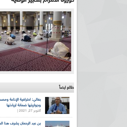
كورونا الالتزام بتدابير الوقاية
طالع ايضاً
بغالي: احترافية الإذاعة ومصد
وجواريتها ضمانة لريادتها
أكتوبر 27, 2021 |
بن عبد الرحمان يشرف هذا ا